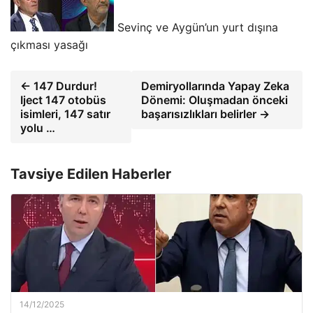
Sevinç ve Aygün’un yurt dışına
çıkması yasağı
← 147 Durdur!
Demiryollarında Yapay Zeka
Iject 147 otobüs
Dönemi: Oluşmadan önceki
isimleri, 147 satır
başarısızlıkları belirler →
yolu …
Tavsiye Edilen Haberler
14/12/2025