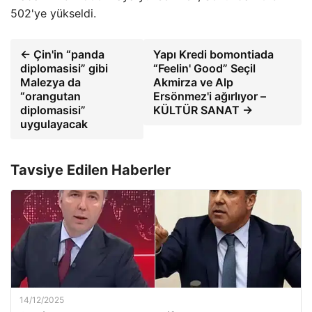
502'ye yükseldi.
← Çin'in “panda
Yapı Kredi bomontiada
diplomasisi” gibi
“Feelin' Good” Seçil
Malezya da
Akmirza ve Alp
“orangutan
Ersönmez'i ağırlıyor –
diplomasisi”
KÜLTÜR SANAT →
uygulayacak
Tavsiye Edilen Haberler
14/12/2025