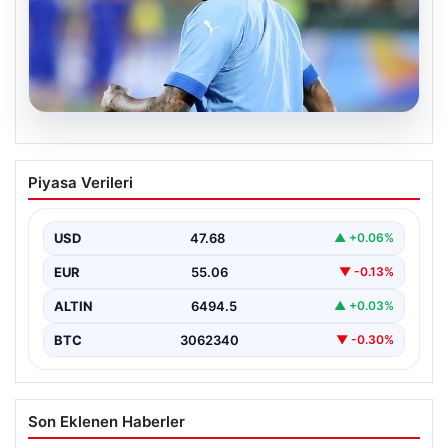
05.08.2026
Neymar’ın maç sonrası gerginlik
Piyasa Verileri
yaşadığı anlar!
USD
47.68
▲ +0.06%
EUR
55.06
▼ -0.13%
ALTIN
6494.5
▲ +0.03%
BTC
3062340
▼ -0.30%
Son Eklenen Haberler