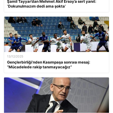
Şamil Tayyar’dan Mehmet Akif Ersoy’a sert yanıt:
‘Dokunulmazım dedi ama şokta’
13/12/2025
Gençlerbirliği’nden Kasımpaşa sonrası mesaj:
“Mücadelede rakip tanımayacağız”