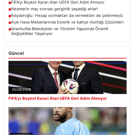
FIFA’yı Boykot Kararı Alan UEFA Geri Adım Atmıyor
■
Neymar’ın maç sonrası gerginlik yaşadığı anlar!
■
Kılıçdaroğlu: Hesap sormaktan da vermekten de çekinmeyiz
■
Açık Hava Mekanlarında Estetik ve bahçe mutfağı Çözümleri
■
İstanbul’da Belediyeler ve Yönetim Yapısında Önemli
■
Değişiklikler Yaşanıyor
Güncel
06/08/2026
FIFA’yı Boykot Kararı Alan UEFA Geri Adım Atmıyor