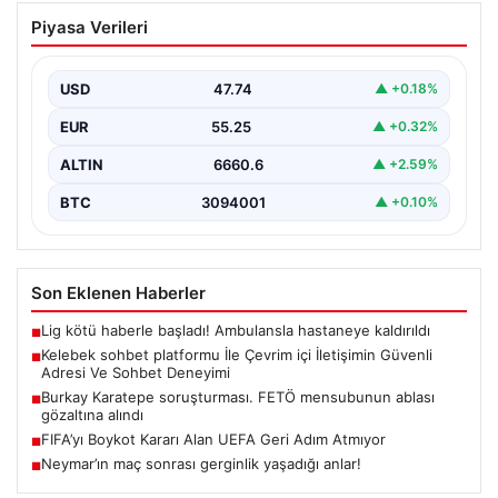
Burkay Karatepe soruşturması. FETÖ
Piyasa Verileri
mensubunun ablası gözaltına alındı
USD
47.74
▲ +0.18%
EUR
55.25
▲ +0.32%
ALTIN
6660.6
▲ +2.59%
BTC
3094001
▲ +0.10%
Son Eklenen Haberler
Lig kötü haberle başladı! Ambulansla hastaneye kaldırıldı
■
Kelebek sohbet platformu İle Çevrim içi İletişimin Güvenli
■
Adresi Ve Sohbet Deneyimi
Burkay Karatepe soruşturması. FETÖ mensubunun ablası
■
gözaltına alındı
FIFA’yı Boykot Kararı Alan UEFA Geri Adım Atmıyor
■
Neymar’ın maç sonrası gerginlik yaşadığı anlar!
■