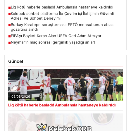
Lig kötü haberle başladı! Ambulansla hastaneye kaldırıldı
■
Kelebek sohbet platformu İle Çevrim içi İletişimin Güvenli
■
Adresi Ve Sohbet Deneyimi
Burkay Karatepe soruşturması. FETÖ mensubunun ablası
■
gözaltına alındı
FIFA’yı Boykot Kararı Alan UEFA Geri Adım Atmıyor
■
Neymar’ın maç sonrası gerginlik yaşadığı anlar!
■
Güncel
08/08/2026
Lig kötü haberle başladı! Ambulansla hastaneye kaldırıldı