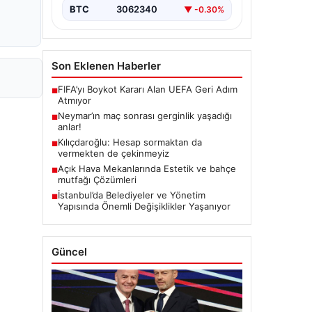
BTC
3062340
▼ -0.30%
Son Eklenen Haberler
FIFA’yı Boykot Kararı Alan UEFA Geri Adım
■
Atmıyor
Neymar’ın maç sonrası gerginlik yaşadığı
■
anlar!
Kılıçdaroğlu: Hesap sormaktan da
■
vermekten de çekinmeyiz
Açık Hava Mekanlarında Estetik ve bahçe
■
mutfağı Çözümleri
İstanbul’da Belediyeler ve Yönetim
■
Yapısında Önemli Değişiklikler Yaşanıyor
Güncel