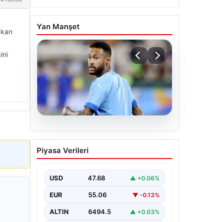
Yan Manşet
akan
ini
05.08.2026
Neymar’ın maç sonrası
Piyasa Verileri
gerginlik yaşadığı anlar!
USD
47.68
▲ +0.06%
EUR
55.06
▼ -0.13%
ALTIN
6494.5
▲ +0.03%