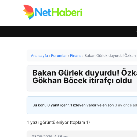
Ana sayfa
›
Forumlar
›
Finans
›
Bakan Gürlek duyurdu! Özkan Y
Bakan Gürlek duyurdu! Özka
Gökhan Böcek itirafçı oldu
Bu konu 0 yanıt içerir, 1 izleyen vardır ve en son
3 ay önce
ad
1 yazı görüntüleniyor (toplam 1)
08/05/2026: 4:36 am