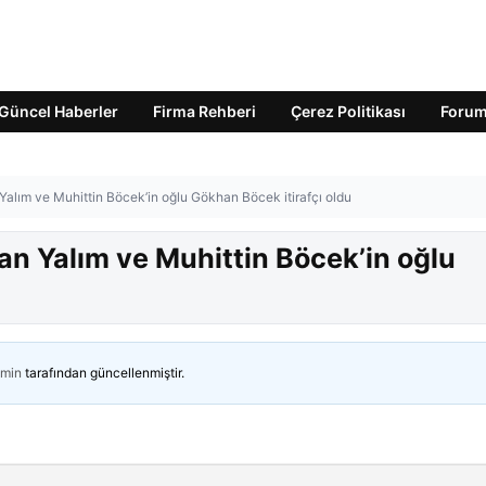
Güncel Haberler
Firma Rehberi
Çerez Politikası
Foru
alım ve Muhittin Böcek’in oğlu Gökhan Böcek itirafçı oldu
n Yalım ve Muhittin Böcek’in oğlu
min
tarafından güncellenmiştir.