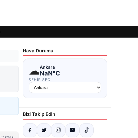
m
Hava Durumu
☁
Ankara
NaN°C
ŞEHIR SEÇ
Bizi Takip Edin
#18068