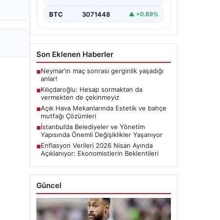
BTC
3071448
▲ +0.89%
Son Eklenen Haberler
Neymar’ın maç sonrası gerginlik yaşadığı
■
anlar!
Kılıçdaroğlu: Hesap sormaktan da
■
vermekten de çekinmeyiz
Açık Hava Mekanlarında Estetik ve bahçe
■
mutfağı Çözümleri
İstanbul’da Belediyeler ve Yönetim
■
Yapısında Önemli Değişiklikler Yaşanıyor
Enflasyon Verileri 2026 Nisan Ayında
■
Açıklanıyor: Ekonomistlerin Beklentileri
Güncel