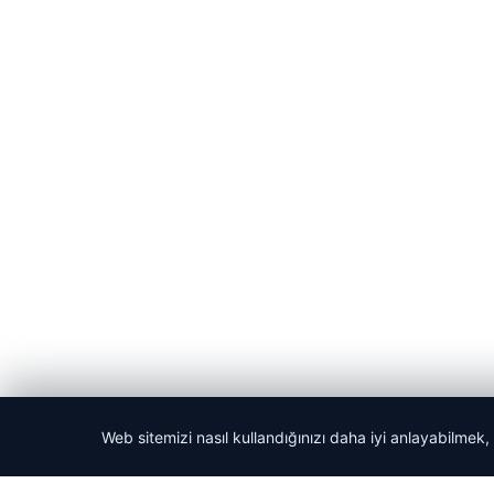
Web sitemizi nasıl kullandığınızı daha iyi anlayabilmek,
© 2026 Net Haberi – Güncel Haberler