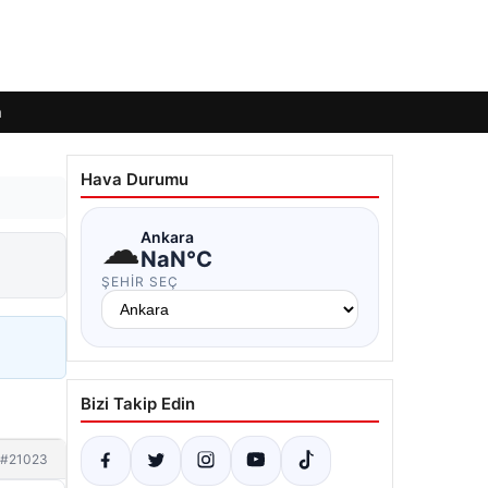
m
Hava Durumu
☁
Ankara
NaN°C
ŞEHIR SEÇ
Bizi Takip Edin
#21023