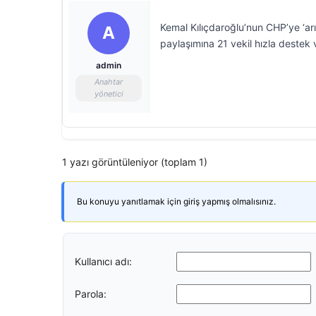
Kemal Kılıçdaroğlu’nun CHP’ye ‘arı
A
paylaşımına 21 vekil hızla destek v
admin
Anahtar
yönetici
1 yazı görüntüleniyor (toplam 1)
Bu konuyu yanıtlamak için giriş yapmış olmalısınız.
Kullanıcı adı:
Parola: