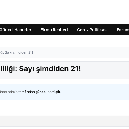
Güncel Haberler
Firma Rehberi
Çerez Politikası
Foru
iği: Sayı şimdiden 21!
iliği: Sayı şimdiden 21!
 önce
admin
tarafından güncellenmiştir.