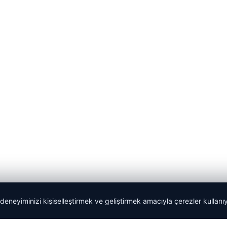
 deneyiminizi kişiselleştirmek ve geliştirmek amacıyla çerezler kullan
malta dil okulları
|
lemagrup.com.tr