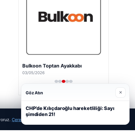
Bulkoon Toptan Ayakkabı
03/05/2026
×
Göz Atın
CHP’de Kılıçdaroğlu hareketliliği: Sayı
şimdiden 21!
ıyoruz.
Çerez Politikamız
Reddet
Kabul Et