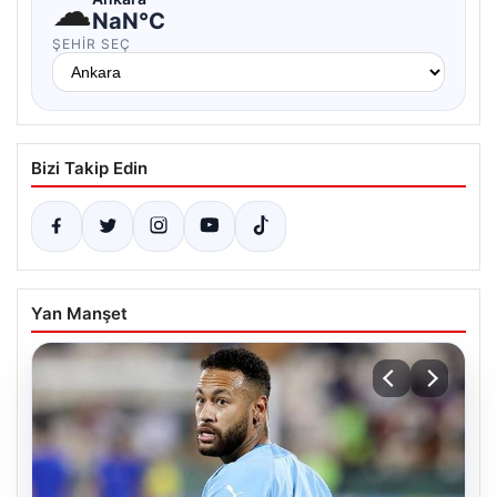
☁
NaN°C
ŞEHIR SEÇ
Bizi Takip Edin
Yan Manşet