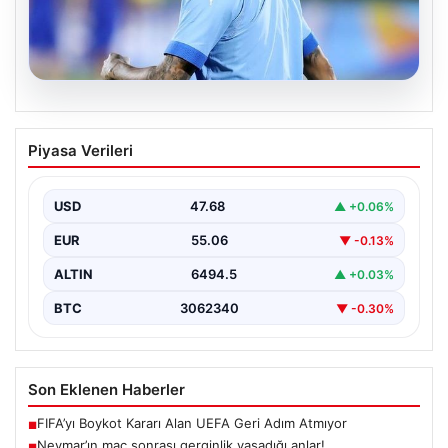
05.08.2026
Neymar’ın maç sonrası gerginlik
Piyasa Verileri
yaşadığı anlar!
USD
47.68
▲ +0.06%
EUR
55.06
▼ -0.13%
ALTIN
6494.5
▲ +0.03%
BTC
3062340
▼ -0.30%
Son Eklenen Haberler
FIFA’yı Boykot Kararı Alan UEFA Geri Adım Atmıyor
■
Neymar’ın maç sonrası gerginlik yaşadığı anlar!
■