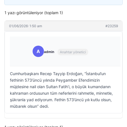
1 yazı görüntüleniyor (toplam 1)
01/06/2026: 1:50 am
#23259
A
admin
Anahtar yönetici
Cumhurbaşkanı Recep Tayyip Erdoğan, “İstanbul’un
fethinin 573’üncü yılında Peygamber Efendimizin
müjdesine nail olan Sultan Fatih’i, o büyük kumandanın
kahraman ordusunun tüm neferlerini rahmetle, minnetle,
şükranla yad ediyorum. Fethin 573’üncü yılı kutlu olsun,
mübarek olsun” dedi.