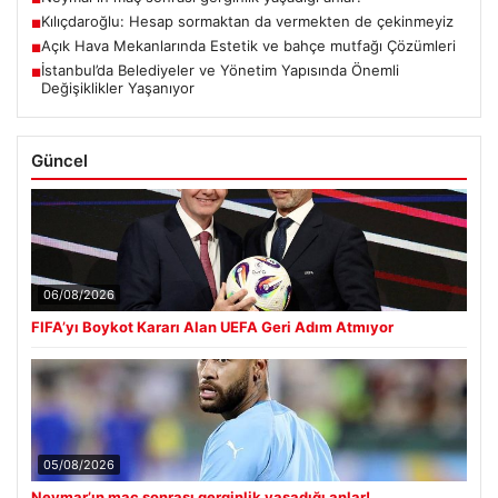
Kılıçdaroğlu: Hesap sormaktan da vermekten de çekinmeyiz
■
Açık Hava Mekanlarında Estetik ve bahçe mutfağı Çözümleri
■
İstanbul’da Belediyeler ve Yönetim Yapısında Önemli
■
Değişiklikler Yaşanıyor
Güncel
06/08/2026
FIFA’yı Boykot Kararı Alan UEFA Geri Adım Atmıyor
05/08/2026
Neymar’ın maç sonrası gerginlik yaşadığı anlar!