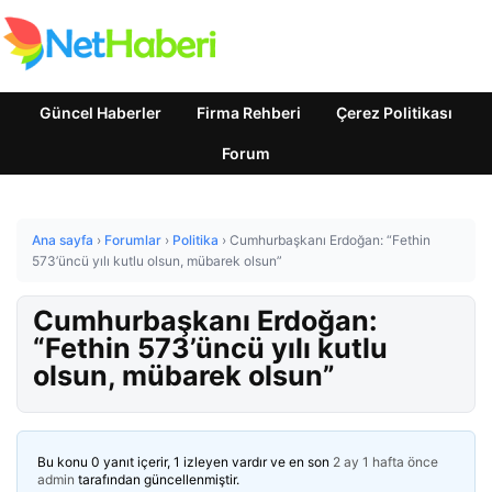
Güncel Haberler
Firma Rehberi
Çerez Politikası
Forum
Ana sayfa
›
Forumlar
›
Politika
›
Cumhurbaşkanı Erdoğan: “Fethin
573’üncü yılı kutlu olsun, mübarek olsun”
Cumhurbaşkanı Erdoğan:
“Fethin 573’üncü yılı kutlu
olsun, mübarek olsun”
Bu konu 0 yanıt içerir, 1 izleyen vardır ve en son
2 ay 1 hafta önce
admin
tarafından güncellenmiştir.