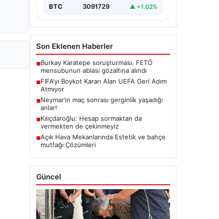
BTC
3091729
▲ +1.02%
Son Eklenen Haberler
Burkay Karatepe soruşturması. FETÖ
■
mensubunun ablası gözaltına alındı
FIFA’yı Boykot Kararı Alan UEFA Geri Adım
■
Atmıyor
Neymar’ın maç sonrası gerginlik yaşadığı
■
anlar!
Kılıçdaroğlu: Hesap sormaktan da
■
vermekten de çekinmeyiz
Açık Hava Mekanlarında Estetik ve bahçe
■
mutfağı Çözümleri
Güncel