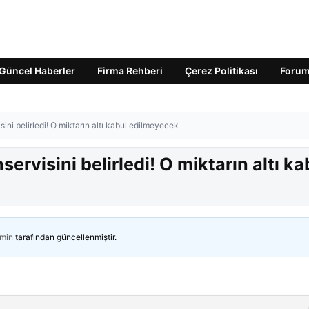
Güncel Haberler
Firma Rehberi
Çerez Politikası
Foru
ni belirledi! O miktarın altı kabul edilmeyecek
rvisini belirledi! O miktarın altı ka
min
tarafından güncellenmiştir.