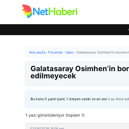
Ana sayfa
›
Forumlar
›
Spor
›
Galatasaray Osimhen’in bonservisi
Galatasaray Osimhen’in bonse
edilmeyecek
Bu konu 0 yanıt içerir, 1 izleyen vardır ve en son
2 ay önce
ad
1 yazı görüntüleniyor (toplam 1)
02/06/2026: 8:06 pm