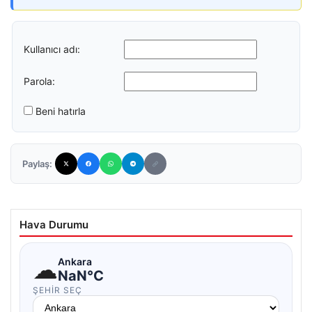
Kullanıcı adı:
Parola:
Beni hatırla
Paylaş:
Hava Durumu
☁
Ankara
NaN°C
ŞEHIR SEÇ