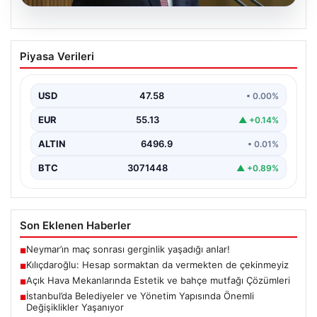
05.08.2026
Kılıçdaroğlu: Hesap sormaktan da
Piyasa Verileri
vermekten de çekinmeyiz
{"title": "Kılıçdaroğlu: Hesap sormaktan da vermekten
de çekinmeyiz", "content": "Cumhuriyet Halk Partisi
USD
47.58
• 0.00%
(CHP) Genel…
EUR
55.13
▲ +0.14%
ALTIN
6496.9
• 0.01%
BTC
3071448
▲ +0.89%
Son Eklenen Haberler
Neymar’ın maç sonrası gerginlik yaşadığı anlar!
■
Kılıçdaroğlu: Hesap sormaktan da vermekten de çekinmeyiz
■
Açık Hava Mekanlarında Estetik ve bahçe mutfağı Çözümleri
■
İstanbul’da Belediyeler ve Yönetim Yapısında Önemli
■
Değişiklikler Yaşanıyor