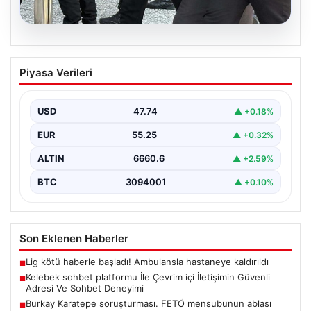
07.08.2026
Burkay Karatepe soruşturması. FETÖ
Piyasa Verileri
mensubunun ablası gözaltına alındı
USD
47.74
▲ +0.18%
EUR
55.25
▲ +0.32%
ALTIN
6660.6
▲ +2.59%
BTC
3094001
▲ +0.10%
Son Eklenen Haberler
Lig kötü haberle başladı! Ambulansla hastaneye kaldırıldı
■
Kelebek sohbet platformu İle Çevrim içi İletişimin Güvenli
■
Adresi Ve Sohbet Deneyimi
Burkay Karatepe soruşturması. FETÖ mensubunun ablası
■