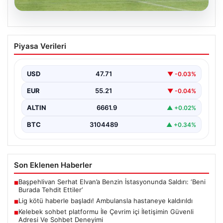
08.08.2026
Lig kötü haberle başladı! Ambulansla
Piyasa Verileri
hastaneye kaldırıldı
{ "title": "Lig Açılışında Üzücü Olay: Genç Oyuncu
Ambulansla Hastaneye Sevk Edildi", "content":
USD
47.71
▼ -0.03%
"Türkiye…
EUR
55.21
▼ -0.04%
ALTIN
6661.9
▲ +0.02%
BTC
3104489
▲ +0.34%
Son Eklenen Haberler
Başpehlivan Serhat Elvan’a Benzin İstasyonunda Saldırı: ‘Beni
■
Burada Tehdit Ettiler’
Lig kötü haberle başladı! Ambulansla hastaneye kaldırıldı
■
Kelebek sohbet platformu İle Çevrim içi İletişimin Güvenli
■
Adresi Ve Sohbet Deneyimi