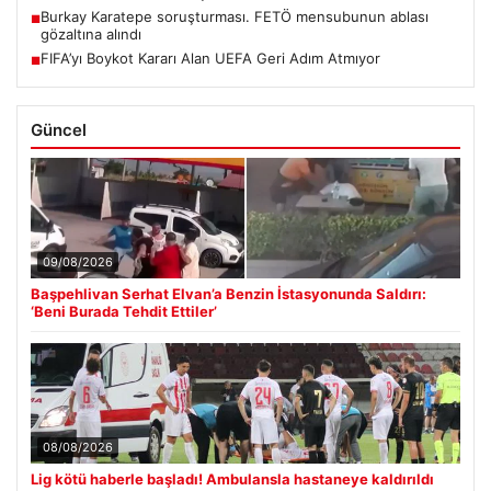
Burkay Karatepe soruşturması. FETÖ mensubunun ablası
■
gözaltına alındı
FIFA’yı Boykot Kararı Alan UEFA Geri Adım Atmıyor
■
Güncel
09/08/2026
Başpehlivan Serhat Elvan’a Benzin İstasyonunda Saldırı:
‘Beni Burada Tehdit Ettiler’
08/08/2026
Lig kötü haberle başladı! Ambulansla hastaneye kaldırıldı