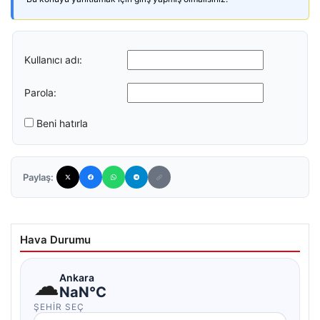
Kullanıcı adı:
Parola:
Beni hatırla
Paylaş:
Hava Durumu
☁
Ankara
NaN°C
ŞEHIR SEÇ