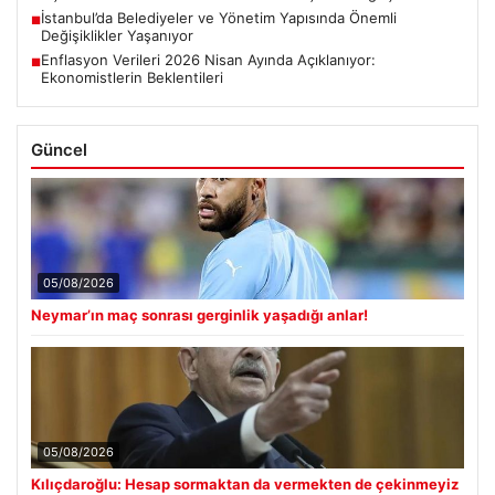
İstanbul’da Belediyeler ve Yönetim Yapısında Önemli
■
Değişiklikler Yaşanıyor
Enflasyon Verileri 2026 Nisan Ayında Açıklanıyor:
■
Ekonomistlerin Beklentileri
Güncel
05/08/2026
Neymar’ın maç sonrası gerginlik yaşadığı anlar!
05/08/2026
Kılıçdaroğlu: Hesap sormaktan da vermekten de çekinmeyiz