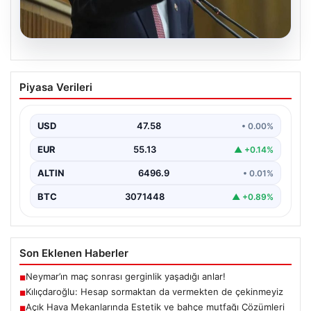
05.08.2026
Kılıçdaroğlu: Hesap sormaktan da
Piyasa Verileri
vermekten de çekinmeyiz
{"title": "Kılıçdaroğlu: Hesap sormaktan da vermekten
de çekinmeyiz", "content": "Cumhuriyet Halk Partisi
USD
47.58
• 0.00%
(CHP) Genel…
EUR
55.13
▲ +0.14%
ALTIN
6496.9
• 0.01%
BTC
3071448
▲ +0.89%
Son Eklenen Haberler
Neymar’ın maç sonrası gerginlik yaşadığı anlar!
■
Kılıçdaroğlu: Hesap sormaktan da vermekten de çekinmeyiz
■
Açık Hava Mekanlarında Estetik ve bahçe mutfağı Çözümleri
■