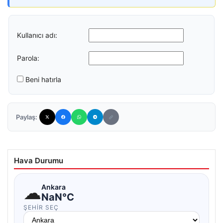
Kullanıcı adı:
Parola:
Beni hatırla
Paylaş:
Hava Durumu
☁
Ankara
NaN°C
ŞEHIR SEÇ