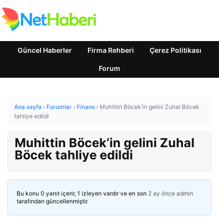
Güncel Haberler
Firma Rehberi
Çerez Politikası
Forum
Ana sayfa
›
Forumlar
›
Finans
›
Muhittin Böcek’in gelini Zuhal Böcek
tahliye edildi
Muhittin Böcek’in gelini Zuhal
Böcek tahliye edildi
Bu konu 0 yanıt içerir, 1 izleyen vardır ve en son
2 ay önce
admin
tarafından güncellenmiştir.