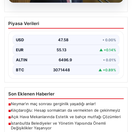
05.08.2026
Kılıçdaroğlu: Hesap sormaktan da
Piyasa Verileri
vermekten de çekinmeyiz
{"title": "Kılıçdaroğlu: Hesap sormaktan da vermekten
de çekinmeyiz", "content": "Cumhuriyet Halk Partisi
USD
47.58
• 0.00%
(CHP) Genel…
EUR
55.13
▲ +0.14%
ALTIN
6496.9
• 0.01%
BTC
3071448
▲ +0.89%
Son Eklenen Haberler
Neymar’ın maç sonrası gerginlik yaşadığı anlar!
■
Kılıçdaroğlu: Hesap sormaktan da vermekten de çekinmeyiz
■
Açık Hava Mekanlarında Estetik ve bahçe mutfağı Çözümleri
■
İstanbul’da Belediyeler ve Yönetim Yapısında Önemli
■
Değişiklikler Yaşanıyor