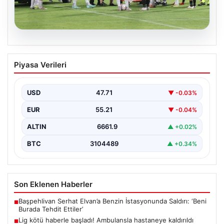
08.08.2026
Lig kötü haberle başladı! Ambulansla
Piyasa Verileri
hastaneye kaldırıldı
{ "title": "Lig Açılışında Üzücü Olay: Genç Oyuncu
Ambulansla Hastaneye Sevk Edildi", "content":
USD
47.71
▼ -0.03%
"Türkiye…
EUR
55.21
▼ -0.04%
ALTIN
6661.9
▲ +0.02%
BTC
3104489
▲ +0.34%
Son Eklenen Haberler
Başpehlivan Serhat Elvan’a Benzin İstasyonunda Saldırı: ‘Beni
■
Burada Tehdit Ettiler’
Lig kötü haberle başladı! Ambulansla hastaneye kaldırıldı
■