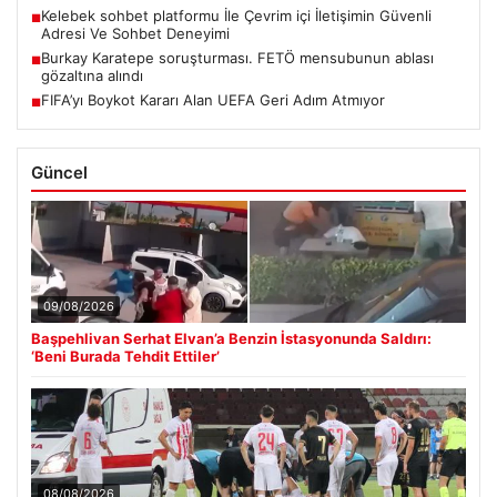
Kelebek sohbet platformu İle Çevrim içi İletişimin Güvenli
■
Adresi Ve Sohbet Deneyimi
Burkay Karatepe soruşturması. FETÖ mensubunun ablası
■
gözaltına alındı
FIFA’yı Boykot Kararı Alan UEFA Geri Adım Atmıyor
■
Güncel
09/08/2026
Başpehlivan Serhat Elvan’a Benzin İstasyonunda Saldırı:
‘Beni Burada Tehdit Ettiler’
08/08/2026