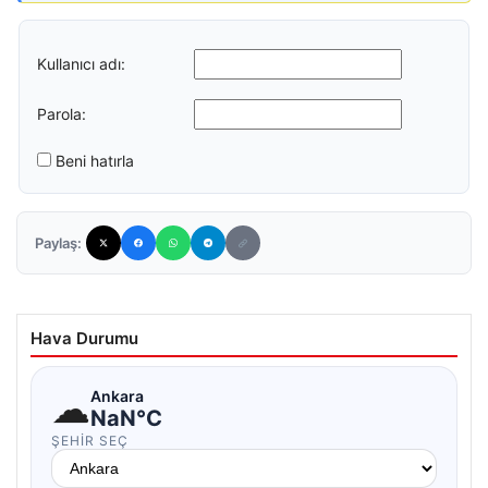
Kullanıcı adı:
Parola:
Beni hatırla
Paylaş:
Hava Durumu
☁
Ankara
NaN°C
ŞEHIR SEÇ