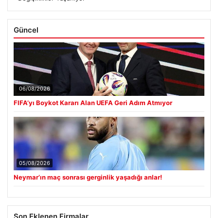
Güncel
06/08/2026
FIFA’yı Boykot Kararı Alan UEFA Geri Adım Atmıyor
05/08/2026
Neymar’ın maç sonrası gerginlik yaşadığı anlar!
Son Eklenen Firmalar