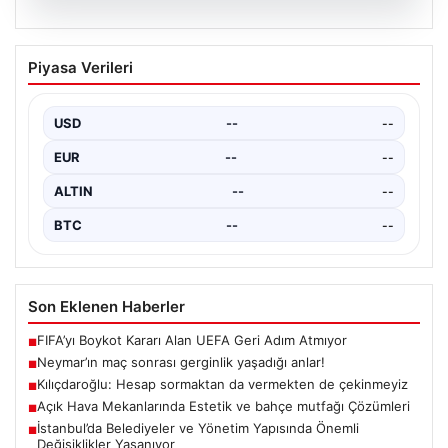
05.08.2026
Neymar’ın maç sonrası gerginlik
Piyasa Verileri
yaşadığı anlar!
USD
--
--
EUR
--
--
ALTIN
--
--
BTC
--
--
Son Eklenen Haberler
FIFA’yı Boykot Kararı Alan UEFA Geri Adım Atmıyor
■
Neymar’ın maç sonrası gerginlik yaşadığı anlar!
■
Kılıçdaroğlu: Hesap sormaktan da vermekten de çekinmeyiz
■
Açık Hava Mekanlarında Estetik ve bahçe mutfağı Çözümleri
■
İstanbul’da Belediyeler ve Yönetim Yapısında Önemli
■
Değişiklikler Yaşanıyor