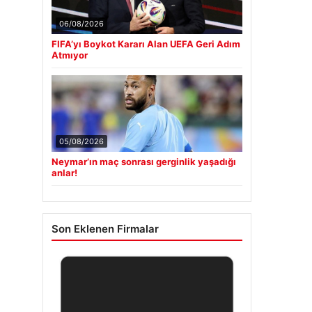
06/08/2026
FIFA’yı Boykot Kararı Alan UEFA Geri Adım
Atmıyor
05/08/2026
Neymar’ın maç sonrası gerginlik yaşadığı
anlar!
Son Eklenen Firmalar