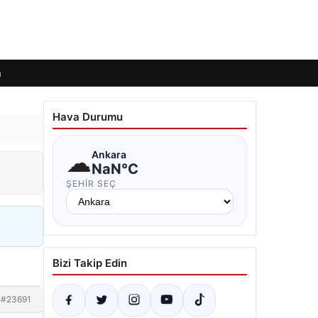
m
Hava Durumu
☁
Ankara
NaN°C
ŞEHIR SEÇ
Bizi Takip Edin
#23691