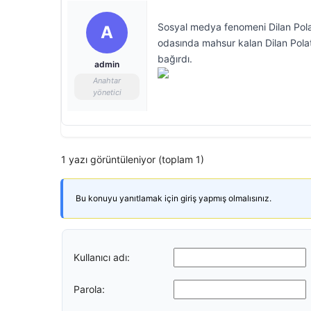
Sosyal medya fenomeni Dilan Polat a
A
odasında mahsur kalan Dilan Polat 
bağırdı.
admin
Anahtar
yönetici
1 yazı görüntüleniyor (toplam 1)
Bu konuyu yanıtlamak için giriş yapmış olmalısınız.
Kullanıcı adı:
Parola: