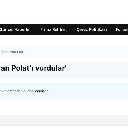
Güncel Haberler
Firma Rehberi
Çerez Politikası
Foru
Polat’ı vurdular’
Can Polat’ı vurdular’
min
tarafından güncellenmiştir.