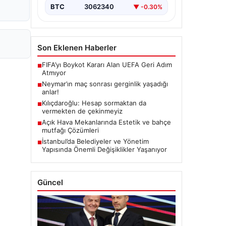
BTC
3062340
▼ -0.30%
Son Eklenen Haberler
FIFA’yı Boykot Kararı Alan UEFA Geri Adım
■
Atmıyor
Neymar’ın maç sonrası gerginlik yaşadığı
■
anlar!
Kılıçdaroğlu: Hesap sormaktan da
■
vermekten de çekinmeyiz
Açık Hava Mekanlarında Estetik ve bahçe
■
mutfağı Çözümleri
İstanbul’da Belediyeler ve Yönetim
■
Yapısında Önemli Değişiklikler Yaşanıyor
Güncel