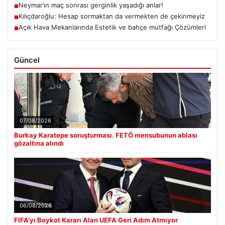
Neymar’ın maç sonrası gerginlik yaşadığı anlar!
■
Kılıçdaroğlu: Hesap sormaktan da vermekten de çekinmeyiz
■
Açık Hava Mekanlarında Estetik ve bahçe mutfağı Çözümleri
■
Güncel
07/08/2026
Burkay Karatepe soruşturması. FETÖ mensubunun ablası
gözaltına alındı
06/08/2026
FIFA’yı Boykot Kararı Alan UEFA Geri Adım Atmıyor