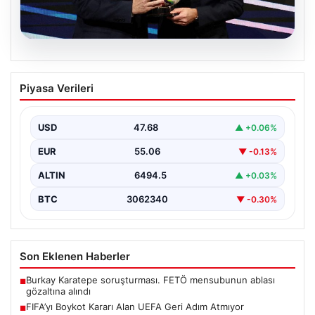
06.08.2026
FIFA’yı Boykot Kararı Alan UEFA Geri
Piyasa Verileri
Adım Atmıyor
Avrupa Futbol Federasyonları Birliği (UEFA), geçtiğimiz
günlerde gündeme gelen FIFA Başkanı Gianni
USD
47.68
▲ +0.06%
Infantino'nun Dünya…
EUR
55.06
▼ -0.13%
ALTIN
6494.5
▲ +0.03%
BTC
3062340
▼ -0.30%
Son Eklenen Haberler
Burkay Karatepe soruşturması. FETÖ mensubunun ablası
■
gözaltına alındı
FIFA’yı Boykot Kararı Alan UEFA Geri Adım Atmıyor
■