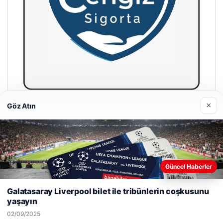
×
Göz Atın
Hastaş Beton
26/05/2026
Güncel Haberler
Web sitemizi nasıl kullandığınızı daha iyi anlayabilmek,
deneyiminizi kişiselleştirmek ve geliştirmek amacıyla çerezler
Galatasaray Liverpool bilet ile tribünlerin coşkusunu
kullanıyoruz.
Çerez Politikamız
yaşayın
© 2026 Net Haberi – Güncel Haberler
Reddet
Kabul Et
02/09/2025
malta dil okulları
|
lemagrup.com.tr