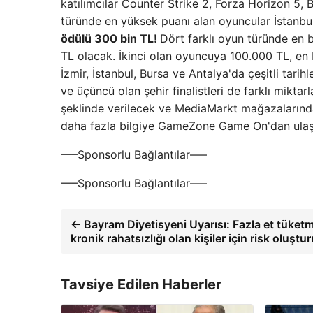
katılımcılar Counter Strike 2, Forza Horizon 5,
türünde en yüksek puanı alan oyuncular İstanbu
ödülü 300 bin TL!
Dört farklı oyun türünde en 
TL olacak. İkinci olan oyuncuya 100.000 TL, en 
İzmir, İstanbul, Bursa ve Antalya'da çeşitli tarihl
ve üçüncü olan şehir finalistleri de farklı mikta
şeklinde verilecek ve MediaMarkt mağazalarınd
daha fazla bilgiye GameZone Game On'dan ulaşıl
—–Sponsorlu Bağlantılar—–
—–Sponsorlu Bağlantılar—–
← Bayram Diyetisyeni Uyarısı: Fazla et tüket
kronik rahatsızlığı olan kişiler için risk oluştu
Tavsiye Edilen Haberler