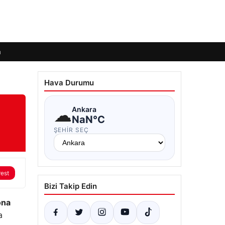
m
Hava Durumu
☁
Ankara
NaN°C
ŞEHIR SEÇ
rest
Bizi Takip Edin
ona
a