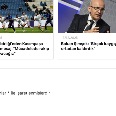
25
13/12/2025
birliği’nden Kasımpaşa
Bakan Şimşek: “Birçok kaygı
 mesaj: “Mücadelede rakip
ortadan kaldırdık”
yacağız”
nlar
*
ile işaretlenmişlerdir