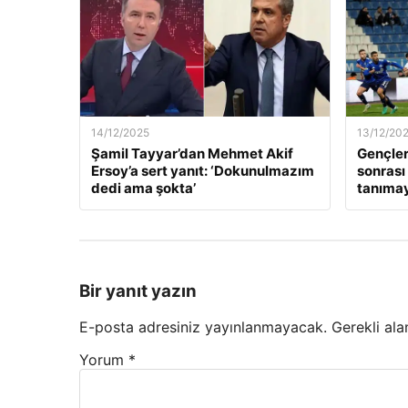
14/12/2025
13/12/20
Şamil Tayyar’dan Mehmet Akif
Gençler
Ersoy’a sert yanıt: ‘Dokunulmazım
sonrası
dedi ama şokta’
tanıma
Bir yanıt yazın
E-posta adresiniz yayınlanmayacak.
Gerekli ala
Yorum
*