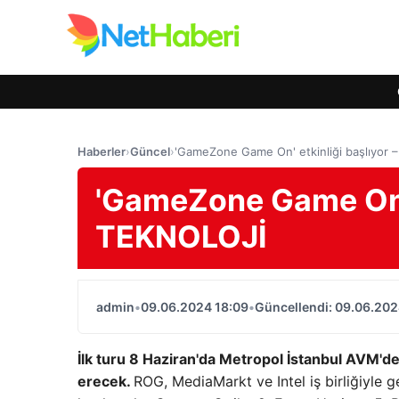
Haberler
›
Güncel
›
'GameZone Game On' etkinliği başlıyor
'GameZone Game On' e
TEKNOLOJİ
admin
•
09.06.2024 18:09
•
Güncellendi: 09.06.202
İlk turu 8 Haziran'da Metropol İstanbul AVM'de 
erecek.
ROG, MediaMarkt ve Intel iş birliğiyle