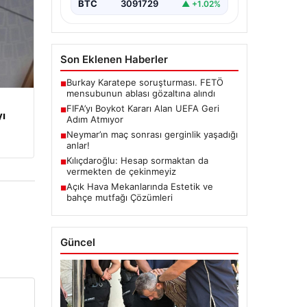
BTC
3091729
▲ +1.02%
Son Eklenen Haberler
Burkay Karatepe soruşturması. FETÖ
■
mensubunun ablası gözaltına alındı
FIFA’yı Boykot Kararı Alan UEFA Geri
■
yı
Adım Atmıyor
Neymar’ın maç sonrası gerginlik yaşadığı
■
anlar!
Kılıçdaroğlu: Hesap sormaktan da
■
vermekten de çekinmeyiz
Açık Hava Mekanlarında Estetik ve
■
bahçe mutfağı Çözümleri
Güncel