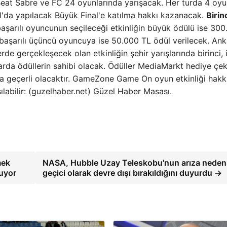
 Beat Sabre ve FC 24 oyunlarında yarışacak. Her turda 4 oy
l'da yapılacak Büyük Final'e katılma hakkı kazanacak.
Birinc
başarılı oyuncunun seçileceği etkinliğin büyük ödülü ise 30
başarılı üçüncü oyuncuya ise 50.000 TL ödül verilecek. Ank
erde gerçekleşecek olan etkinliğin şehir yarışlarında birinci, 
rlarda ödüllerin sahibi olacak. Ödüller MediaMarkt hediye çek
a geçerli olacaktır. GameZone Game On oyun etkinliği hakk
abilir: (guzelhaber.net) Güzel Haber Masası.
mek
NASA, Hubble Uzay Teleskobu'nun arıza nedeni
ruyor
geçici olarak devre dışı bırakıldığını duyurdu →