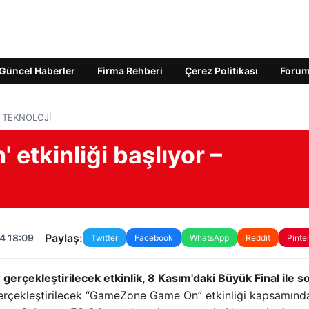
Güncel Haberler
Firma Rehberi
Çerez Politikası
Foru
 – TEKNOLOJİ
tkinliği başlıyor –
Paylaş:
4 18:09
Twitter
Facebook
WhatsApp
Reddit
Pinte
gerçekleştirilecek etkinlik, 8 Kasım'daki Büyük Final ile s
 gerçekleştirilecek “GameZone Game On” etkinliği kapsamınd