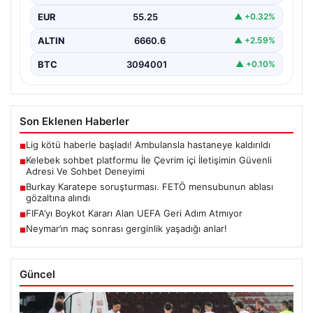
bağlantı kurması büyük bir değer taşımaktadır. Halen
EUR
55.25
▲ +0.32%
birçok…
ALTIN
6660.6
▲ +2.59%
BTC
3094001
▲ +0.10%
Son Eklenen Haberler
Lig kötü haberle başladı! Ambulansla hastaneye kaldırıldı
■
Kelebek sohbet platformu İle Çevrim içi İletişimin Güvenli
■
Adresi Ve Sohbet Deneyimi
Burkay Karatepe soruşturması. FETÖ mensubunun ablası
■
gözaltına alındı
FIFA’yı Boykot Kararı Alan UEFA Geri Adım Atmıyor
■
Neymar’ın maç sonrası gerginlik yaşadığı anlar!
■
Güncel