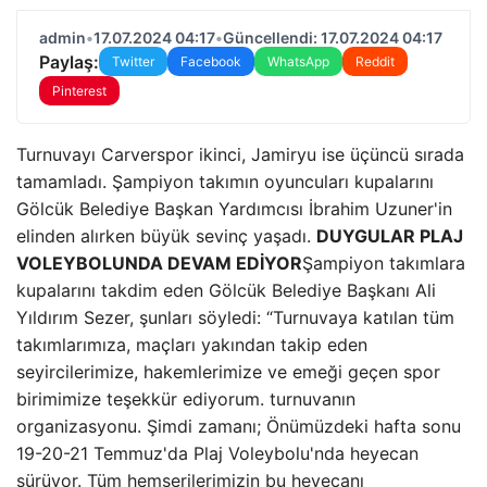
admin
•
17.07.2024 04:17
•
Güncellendi: 17.07.2024 04:17
Paylaş:
Twitter
Facebook
WhatsApp
Reddit
Pinterest
Turnuvayı Carverspor ikinci, Jamiryu ise üçüncü sırada
tamamladı. Şampiyon takımın oyuncuları kupalarını
Gölcük Belediye Başkan Yardımcısı İbrahim Uzuner'in
elinden alırken büyük sevinç yaşadı.
DUYGULAR PLAJ
VOLEYBOLUNDA DEVAM EDİYOR
Şampiyon takımlara
kupalarını takdim eden Gölcük Belediye Başkanı Ali
Yıldırım Sezer, şunları söyledi: “Turnuvaya katılan tüm
takımlarımıza, maçları yakından takip eden
seyircilerimize, hakemlerimize ve emeği geçen spor
birimimize teşekkür ediyorum. turnuvanın
organizasyonu. Şimdi zamanı; Önümüzdeki hafta sonu
19-20-21 Temmuz'da Plaj Voleybolu'nda heyecan
sürüyor. Tüm hemşerilerimizin bu heyecanı