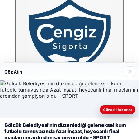
×
Göz Atın
Hastaş Beton
Güncel Haberler
26/05/2026
Web sitemizi nasıl kullandığınızı daha iyi anlayabilmek,
Gölcük Belediyesi'nin düzenlediği geleneksel kum
deneyiminizi kişiselleştirmek ve geliştirmek amacıyla çerezler
futbolu turnuvasında Azat İnşaat, heyecanlı final
kullanıyoruz.
Çerez Politikamız
maçlarının ardından şampiyon oldu – SPORT