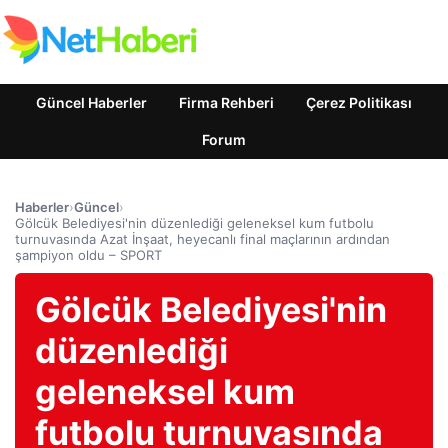
Güncel Haberler
Firma Rehberi
Çerez Politikası
Forum
Haberler
›
Güncel
›
Gölcük Belediyesi'nin düzenlediği geleneksel kum futbolu
turnuvasında Azat İnşaat, heyecanlı final maçlarının ardından
şampiyon oldu – SPORT
Gölcük Belediyesi'nin
düzenlediği
geleneksel kum
futbolu turnuvasında