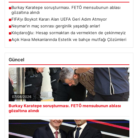
Burkay Karatepe soruşturması. FETÖ mensubunun ablası
■
gözaltına alındı
FIFA’yı Boykot Kararı Alan UEFA Geri Adım Atmıyor
■
Neymar’ın maç sonrası gerginlik yaşadığı anlar!
■
Kılıçdaroğlu: Hesap sormaktan da vermekten de çekinmeyiz
■
Açık Hava Mekanlarında Estetik ve bahçe mutfağı Çözümleri
■
Güncel
07/08/2026
Burkay Karatepe soruşturması. FETÖ mensubunun ablası
gözaltına alındı