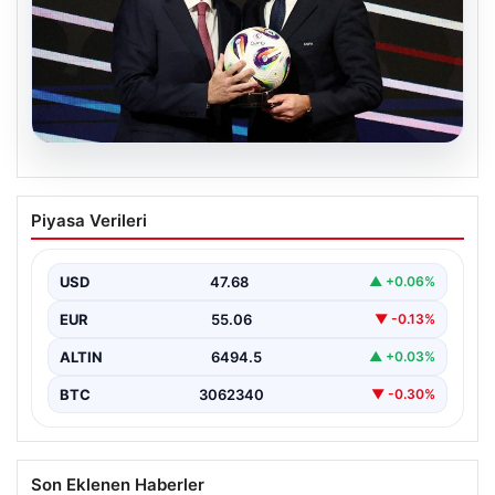
06.08.2026
FIFA’yı Boykot Kararı Alan UEFA Geri
Piyasa Verileri
Adım Atmıyor
Avrupa Futbol Federasyonları Birliği (UEFA), geçtiğimiz
günlerde gündeme gelen FIFA Başkanı Gianni
USD
47.68
▲ +0.06%
Infantino’nun Dünya…
EUR
55.06
▼ -0.13%
ALTIN
6494.5
▲ +0.03%
BTC
3062340
▼ -0.30%
Son Eklenen Haberler