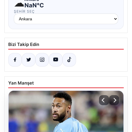
☁
NaN°C
ŞEHIR SEÇ
Bizi Takip Edin
Yan Manşet