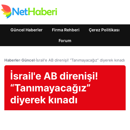
Güncel Haberler
Firma Rehberi
Çerez Politikası
Forum
Haberler
›
Güncel
›
İsrail'e AB direnişi! “Tanımayacağız” diyerek kınadı
İsrail'e AB direnişi!
“Tanımayacağız”
diyerek kınadı