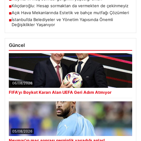
Kılıçdaroğlu: Hesap sormaktan da vermekten de çekinmeyiz
■
Açık Hava Mekanlarında Estetik ve bahçe mutfağı Çözümleri
■
İstanbul’da Belediyeler ve Yönetim Yapısında Önemli
■
Değişiklikler Yaşanıyor
Güncel
06/08/2026
FIFA’yı Boykot Kararı Alan UEFA Geri Adım Atmıyor
05/08/2026
Neymar’ın maç sonrası gerginlik yaşadığı anlar!