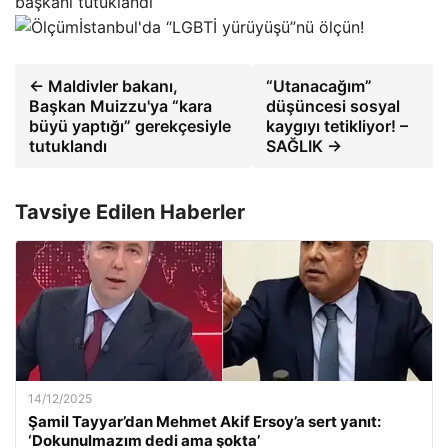
başkanı tutuklandı
İstanbul'da “LGBTİ yürüyüşü”nü ölçün!
← Maldivler bakanı,
“Utanacağım”
Başkan Muizzu'ya “kara
düşüncesi sosyal
büyü yaptığı” gerekçesiyle
kaygıyı tetikliyor! –
tutuklandı
SAĞLIK →
Tavsiye Edilen Haberler
14/12/2025
Şamil Tayyar’dan Mehmet Akif Ersoy’a sert yanıt:
‘Dokunulmazım dedi ama şokta’