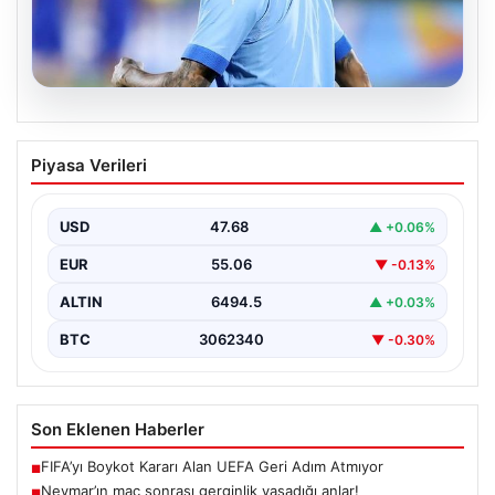
05.08.2026
Kılıçdaroğlu: Hesap sormaktan da
Piyasa Verileri
vermekten de çekinmeyiz
{“title”: “Kılıçdaroğlu: Hesap sormaktan da vermekten
de çekinmeyiz”, “content”: “ Cumhuriyet Halk Partisi
USD
47.68
▲ +0.06%
(CHP)…
EUR
55.06
▼ -0.13%
ALTIN
6494.5
▲ +0.03%
BTC
3062340
▼ -0.30%
Son Eklenen Haberler
FIFA’yı Boykot Kararı Alan UEFA Geri Adım Atmıyor
■
Neymar’ın maç sonrası gerginlik yaşadığı anlar!
■