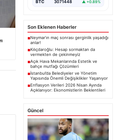
BTC
3071448
▲ +0.89%
Son Eklenen Haberler
Neymar’ın maç sonrası gerginlik yaşadığı
■
yı
anlar!
Kılıçdaroğlu: Hesap sormaktan da
■
vermekten de çekinmeyiz
Açık Hava Mekanlarında Estetik ve
■
bahçe mutfağı Çözümleri
İstanbul’da Belediyeler ve Yönetim
■
Yapısında Önemli Değişiklikler Yaşanıyor
Enflasyon Verileri 2026 Nisan Ayında
■
Açıklanıyor: Ekonomistlerin Beklentileri
Güncel