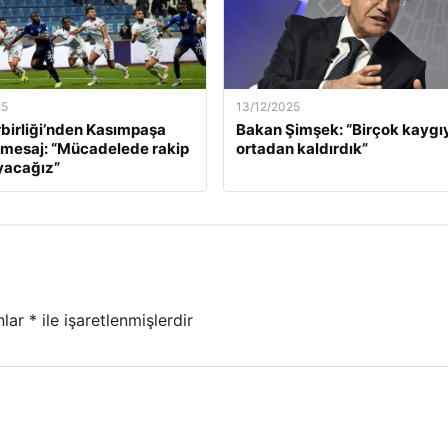
25
13/12/2025
birliği’nden Kasımpaşa
Bakan Şimşek: “Birçok kaygı
 mesaj: “Mücadelede rakip
ortadan kaldırdık”
yacağız”
nlar
*
ile işaretlenmişlerdir