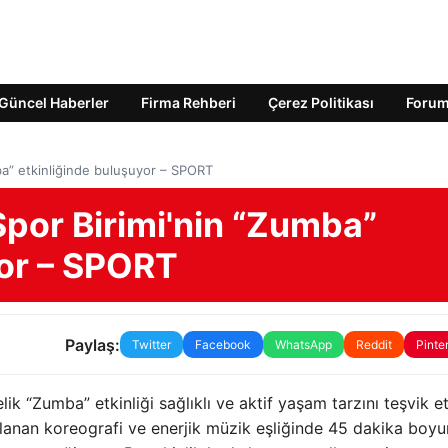
Güncel Haberler
Firma Rehberi
Çerez Politikası
Foru
ba” etkinliğinde buluşuyor – SPORT
Spor Birimi'nin “Zumba”
yor – SPORT
Paylaş:
Twitter
Facebook
WhatsApp
Reddit
Pinte
lik “Zumba” etkinliği sağlıklı ve aktif yaşam tarzını teşvik 
ırlanan koreografi ve enerjik müzik eşliğinde 45 dakika boy