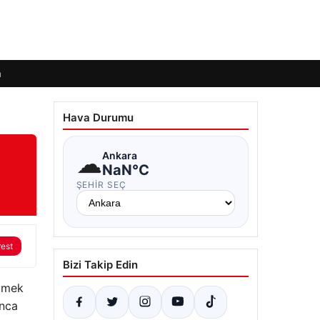
m
Hava Durumu
☁
Ankara
NaN°C
ŞEHIR SEÇ
rest
Bizi Takip Edin
etmek
unca