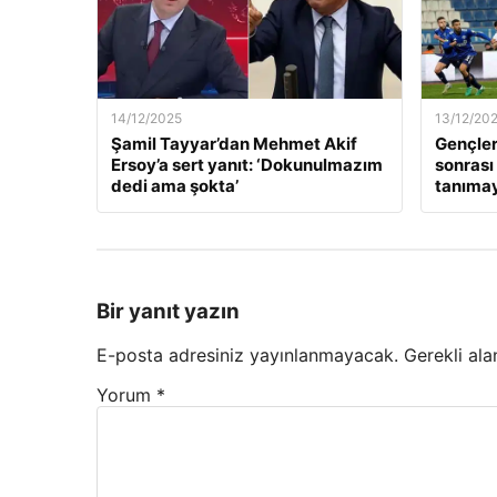
14/12/2025
13/12/20
Şamil Tayyar’dan Mehmet Akif
Gençler
Ersoy’a sert yanıt: ‘Dokunulmazım
sonrası
dedi ama şokta’
tanıma
Bir yanıt yazın
E-posta adresiniz yayınlanmayacak.
Gerekli ala
Yorum
*