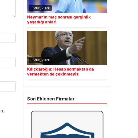
05/08/2026
Neymar’ın maç sonrası gerginlik
yaşadığı anlar!
05/08/2026
Kılıçdaroğlu: Hesap sormaktan da
vermekten de çekinmeyiz
Son Eklenen Firmalar
n.