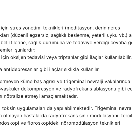
için stres yönetimi teknikleri (meditasyon, derin nefes
kları (düzenli egzersiz, sağlıklı beslenme, yeterli uyku vb.) a
n belirtilerine, sağlık durumuna ve tedaviye verdiği cevaba g
emleri şunlardır:
çin oksijen tedavisi veya triptanlar gibi ilaçlar kullanılabilir.
antidepresanlar gibi ilaçlar sıklıkla kullanılır.
vermeyen küme baş ağrısı ve trigeminal nevralji vakalarında
ikrovasküler dekompresyon ve radyofrekans ablasyonu gibi ce
mını nötralize etmeyi amaçlamaktadır.
um toksin uygulamaları da yapılabilmektedir. Trigeminal nevral
 olmayan hastalarda radyofrekans sinir modülasyonu terci
doskopi ve floroskopideki nöromodülasyon teknikleri