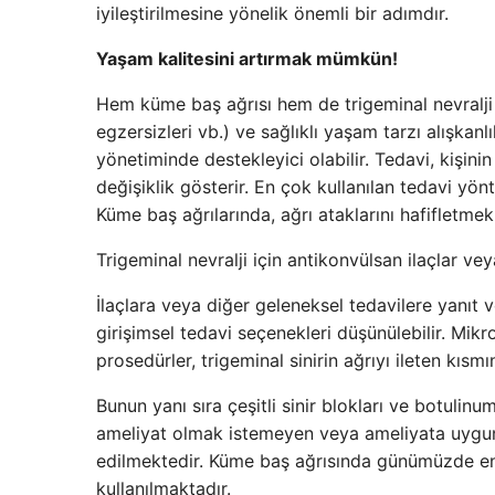
iyileştirilmesine yönelik önemli bir adımdır.
Yaşam kalitesini artırmak mümkün!
Hem küme baş ağrısı hem de trigeminal nevralji 
egzersizleri vb.) ve sağlıklı yaşam tarzı alışkanlı
yönetiminde destekleyici olabilir. Tedavi, kişini
değişiklik gösterir. En çok kullanılan tedavi yönt
Küme baş ağrılarında, ağrı ataklarını hafifletmek i
Trigeminal nevralji için antikonvülsan ilaçlar veya 
İlaçlara veya diğer geleneksel tedavilere yanıt 
girişimsel tedavi seçenekleri düşünülebilir. M
prosedürler, trigeminal sinirin ağrıyı ileten kıs
Bunun yanı sıra çeşitli sinir blokları ve botulin
ameliyat olmak istemeyen veya ameliyata uygun
edilmektedir. Küme baş ağrısında günümüzde en
kullanılmaktadır.