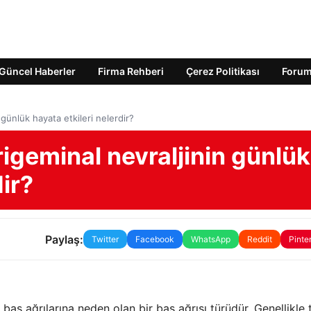
Güncel Haberler
Firma Rehberi
Çerez Politikası
Foru
 günlük hayata etkileri nelerdir?
rigeminal nevraljinin günlük
dir?
Paylaş:
Twitter
Facebook
WhatsApp
Reddit
Pinte
baş ağrılarına neden olan bir baş ağrısı türüdür. Genellikle 