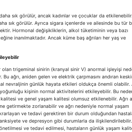
daha sık görülür, ancak kadınlar ve çocuklar da etkilenebilir
aha sık görülür. Ayrıca sigara içenlerde ve ailesinde bu tür 
ktir. Hormonal değişikliklerin, alkol tüketiminin veya bazı
ileceğine inanılmaktadır. Ancak küme baş ağrıları her yaş ve
leyebilir
r olan trigeminal sinirin (kranyal sinir V) anormal işleyişi ned
ir. Bu ağrı, aniden gelen ve elektrik çarpmasını andıran keski
nal nevraljinin günlük hayata etkileri oldukça önemli olabilir.
yoğunluğu kişinin normal aktivitelerini etkileyebilir. Bu nede
 kalitesi ve genel yaşam kalitesi olumsuz etkilenebilir. Ağrı a
yerine getirmekte zorlanabilir ve ağrı nedeniyle normal yaşam
 tekrarlayan ve tedavi gerektiren bir durum olduğundan hastal
 anksiyete ve depresyon gibi durumlarla da ilişkilendirilebilir
yönetilmesi ve tedavi edilmesi, hastaların günlük yaşam kalit