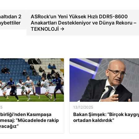
naltıdan 2
ASRock'un Yeni Yüksek Hızlı DDR5-8600
aybettiler
Anakartları Destekleniyor ve Dünya Rekoru –
TEKNOLOJİ →
25
13/12/2025
birliği’nden Kasımpaşa
Bakan Şimşek: “Birçok kaygı
 mesaj: “Mücadelede rakip
ortadan kaldırdık”
yacağız”