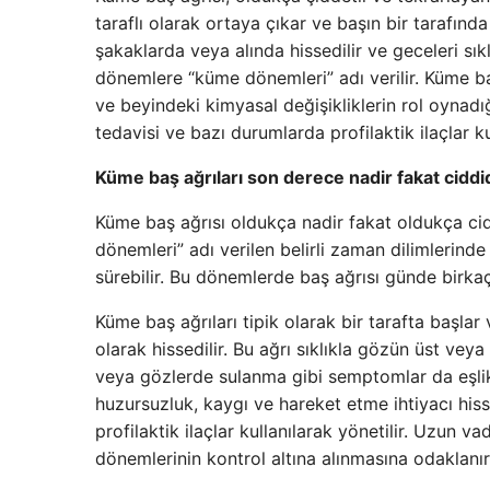
taraflı olarak ortaya çıkar ve başın bir tarafında
şakaklarda veya alında hissedilir ve geceleri sıkl
dönemlere “küme dönemleri” adı verilir. Küme baş
ve beyindeki kimyasal değişikliklerin rol oynadığ
tedavisi ve bazı durumlarda profilaktik ilaçlar kul
Küme baş ağrıları son derece nadir fakat ciddi
Küme baş ağrısı oldukça nadir fakat oldukça cidd
dönemleri” adı verilen belirli zaman dilimlerind
sürebilir. Bu dönemlerde baş ağrısı günde birk
Küme baş ağrıları tipik olarak bir tarafta başlar
olarak hissedilir. Bu ağrı sıklıkla gözün üst veya
veya gözlerde sulanma gibi semptomlar da eşlik ed
huzursuzluk, kaygı ve hareket etme ihtiyacı hisse
profilaktik ilaçlar kullanılarak yönetilir. Uzun v
dönemlerinin kontrol altına alınmasına odaklanır