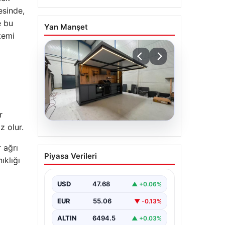
esinde,
e bu
Yan Manşet
temi
r
z olur.
04.08.2026
 ağrı
Açık Hava Mekanlarında
Piyasa Verileri
Estetik ve bahçe
ıklığı
mutfağı Çözümleri
USD
47.68
▲ +0.06%
Günümüz dünyasında bahçe
yaşam alanları, konutların en
EUR
55.06
▼ -0.13%
önemli bölümlerinden parçası
durumuna ulaşmıştır. Yeşille
uyumlu…
ALTIN
6494.5
▲ +0.03%