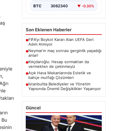
BTC
3062340
▼ -0.30%
.
baş
Son Eklenen Haberler
FIFA’yı Boykot Kararı Alan UEFA Geri
■
Adım Atmıyor
Neymar’ın maç sonrası gerginlik yaşadığı
■
anlar!
Kılıçdaroğlu: Hesap sormaktan da
■
vermekten de çekinmeyiz
eniyle
Açık Hava Mekanlarında Estetik ve
■
n,
bahçe mutfağı Çözümleri
 Ağrı
İstanbul’da Belediyeler ve Yönetim
■
Yapısında Önemli Değişiklikler Yaşanıyor
nle
takları
Güncel
arın
. Bu
esinin