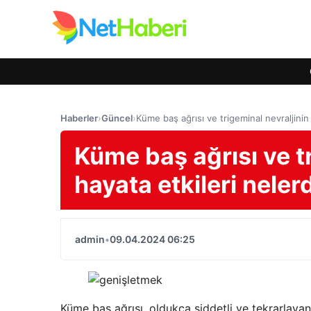
Haberler
›
Güncel
›
Küme baş ağrısı ve trigeminal nevraljinin
Küme baş ağrısı ve t
hayata etkileri neler
admin
•
09.04.2024 06:25
Küme baş ağrısı, oldukça şiddetli ve tekrarlayan 