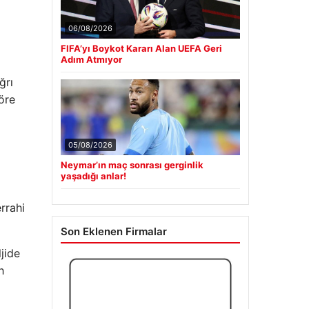
06/08/2026
FIFA’yı Boykot Kararı Alan UEFA Geri
Adım Atmıyor
ğrı
öre
05/08/2026
Neymar’ın maç sonrası gerginlik
yaşadığı anlar!
rrahi
Son Eklenen Firmalar
jide
h