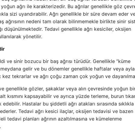
 yoğun ağrı ile karakterizedir. Bu ağrılar genellikle göz çevr
ıkla sizi uyandırabilir. Ağrı genellikle bir süre devam eder v
 ağrısının nedeni tam olarak bilinmemekle birlikte sinir sis
ı düşünülmektedir. Tedavi genellikle ağrı kesiciler, oksijen
lanılarak yönetilir.
dir
i ve sinir bozucu bir baş ağrısı türüdür. Genellikle “küme
e meydana gelir ve bu dönemler genellikle haftalar veya ayla
aç kez tekrarlar ve ağrı çoğu zaman çok yoğun ve dayanılma
 ve genellikle gözler, şakaklar veya alın çevresinde yoğun bir
 alt kısmını kapsayabilir ve ayrıca yüzde terleme, burun tıkan
ebilir. Hastalar bu şiddetli ağrı atakları sırasında sıklıkla
derler. Tedavi ağrı kesici ilaçlar, oksijen tedavisi ve bazen
adeli tedavi planları ağrının azaltılmasına ve kümelenme
.