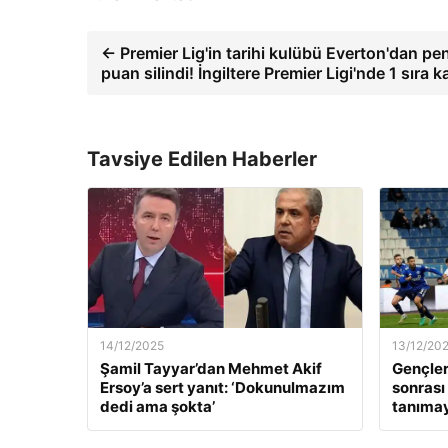
← Premier Lig'in tarihi kulübü Everton'dan pe
puan silindi! İngiltere Premier Ligi'nde 1 sıra k
Tavsiye Edilen Haberler
14/12/2025
13/12/20
Şamil Tayyar’dan Mehmet Akif
Gençler
Ersoy’a sert yanıt: ‘Dokunulmazım
sonrası
dedi ama şokta’
tanıma