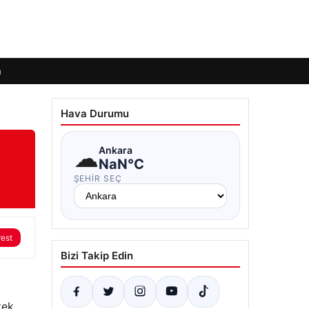
m
Hava Durumu
☁
Ankara
NaN°C
ŞEHIR SEÇ
rest
Bizi Takip Edin
tek