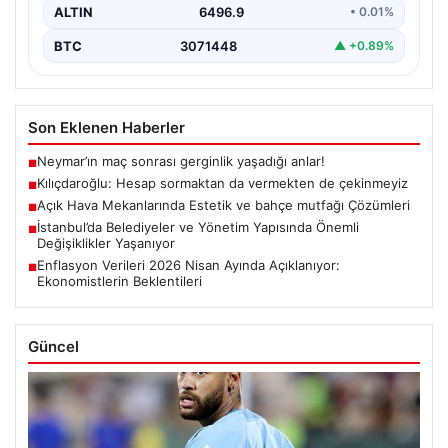
ALTIN
6496.9
• 0.01%
BTC
3071448
▲ +0.89%
Son Eklenen Haberler
Neymar’ın maç sonrası gerginlik yaşadığı anlar!
■
Kılıçdaroğlu: Hesap sormaktan da vermekten de çekinmeyiz
■
Açık Hava Mekanlarında Estetik ve bahçe mutfağı Çözümleri
■
İstanbul’da Belediyeler ve Yönetim Yapısında Önemli
■
Değişiklikler Yaşanıyor
Enflasyon Verileri 2026 Nisan Ayında Açıklanıyor:
■
Ekonomistlerin Beklentileri
Güncel