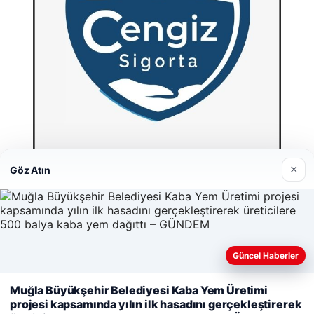
×
Göz Atın
Hastaş Beton
26/05/2026
Güncel Haberler
Web sitemizi nasıl kullandığınızı daha iyi anlayabilmek,
Muğla Büyükşehir Belediyesi Kaba Yem Üretimi
deneyiminizi kişiselleştirmek ve geliştirmek amacıyla çerezler
projesi kapsamında yılın ilk hasadını gerçekleştirerek
kullanıyoruz.
Çerez Politikamız