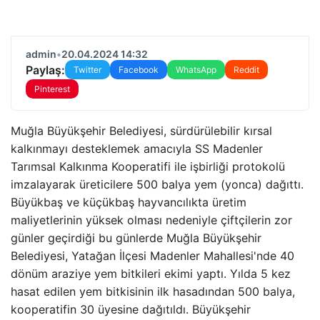
admin
•
20.04.2024 14:32
Paylaş:
Twitter
Facebook
WhatsApp
Reddit
Pinterest
Muğla Büyükşehir Belediyesi, sürdürülebilir kırsal
kalkınmayı desteklemek amacıyla SS Madenler
Tarımsal Kalkınma Kooperatifi ile işbirliği protokolü
imzalayarak üreticilere 500 balya yem (yonca) dağıttı.
Büyükbaş ve küçükbaş hayvancılıkta üretim
maliyetlerinin yüksek olması nedeniyle çiftçilerin zor
günler geçirdiği bu günlerde Muğla Büyükşehir
Belediyesi, Yatağan İlçesi Madenler Mahallesi'nde 40
dönüm araziye yem bitkileri ekimi yaptı. Yılda 5 kez
hasat edilen yem bitkisinin ilk hasadından 500 balya,
kooperatifin 30 üyesine dağıtıldı. Büyükşehir