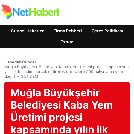
Güncel Haberler
Firma Rehberi
Çerez Politikası
Forum
Haberler
›
Güncel
›
Muğla Büyükşehir Belediyesi Kaba Yem Üretimi projesi kapsamında
yılın ilk hasadını gerçekleştirerek üreticilere 500 balya kaba yem
dağıttı – GÜNDEM
Muğla Büyükşehir
Belediyesi Kaba Yem
Üretimi projesi
kapsamında yılın ilk