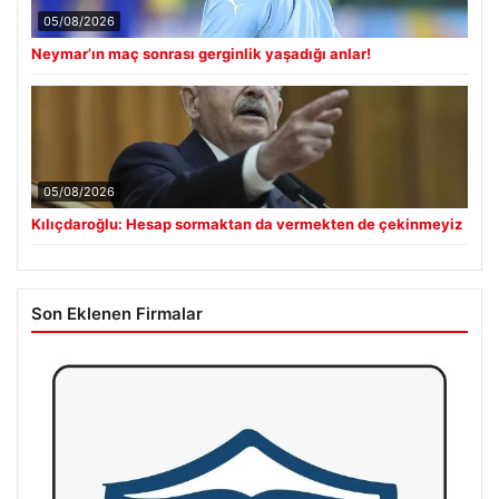
05/08/2026
Neymar’ın maç sonrası gerginlik yaşadığı anlar!
05/08/2026
Kılıçdaroğlu: Hesap sormaktan da vermekten de çekinmeyiz
Son Eklenen Firmalar