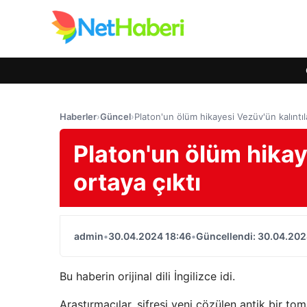
Haberler
›
Güncel
›
Platon'un ölüm hikayesi Vezüv'ün kalıntıl
Platon'un ölüm hikay
ortaya çıktı
admin
•
30.04.2024 18:46
•
Güncellendi: 30.04.202
Bu haberin orijinal dili İngilizce idi.
Araştırmacılar, şifresi yeni çözülen antik bir to