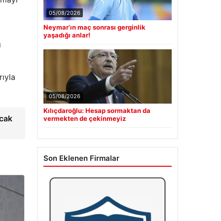
05/08/2026
Neymar’ın maç sonrası gerginlik
yaşadığı anlar!
ı
rıyla
05/08/2026
Kılıçdaroğlu: Hesap sormaktan da
acak
vermekten de çekinmeyiz
Son Eklenen Firmalar