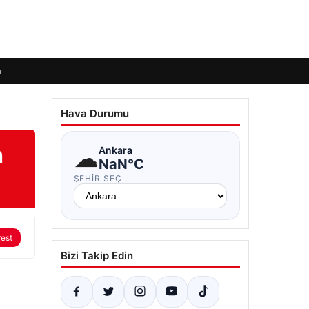
m
Hava Durumu
n
☁
Ankara
NaN°C
ŞEHIR SEÇ
rest
Bizi Takip Edin