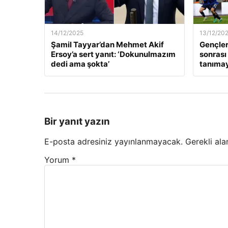
14/12/2025
13/12/20
Şamil Tayyar’dan Mehmet Akif
Gençler
Ersoy’a sert yanıt: ‘Dokunulmazım
sonrası
dedi ama şokta’
tanıma
Bir yanıt yazın
E-posta adresiniz yayınlanmayacak.
Gerekli ala
Yorum
*