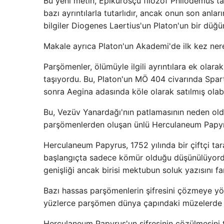
Bu yeni metin, Epikurosçu filozof Philodemus tar
bazı ayrıntılarla tutarlıdır, ancak onun son anla
bilgiler Diogenes Laertius'un Platon'un bir düğü
Makale ayrıca Platon'un Akademi'de ilk kez ner
Parşömenler, ölümüyle ilgili ayrıntılara ek olarak
taşıyordu. Bu, Platon'un MÖ 404 civarında Spart
sonra Aegina adasında köle olarak satılmış olab
Bu, Vezüv Yanardağı'nın patlamasının neden ol
parşömenlerden oluşan ünlü Herculaneum Papyrus
Herculaneum Papyrus, 1752 yılında bir çiftçi t
başlangıçta sadece kömür olduğu düşünülüyordu. 
genişliği ancak birisi mektubun soluk yazısını fa
Bazı hassas parşömenlerin şifresini çözmeye yöne
yüzlerce parşömen dünya çapındaki müzelerde
Herculaneum Papyrus'un şifresinin çözülmesini