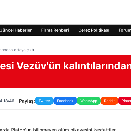
Güncel Haberler
Firma Rehberi
Çerez Politikası
Foru
arından ortaya çıktı
esi Vezüv'ün kalıntılarında
Paylaş:
4 18:46
Twitter
Facebook
WhatsApp
Reddit
Pinte
marda Platon'un bilinmeyen ölüm hikayesini keşfettiler.