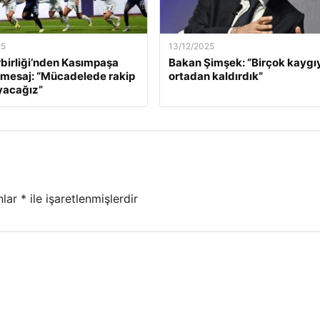
25
13/12/2025
birliği’nden Kasımpaşa
Bakan Şimşek: “Birçok kaygı
 mesaj: “Mücadelede rakip
ortadan kaldırdık”
yacağız”
nlar
*
ile işaretlenmişlerdir