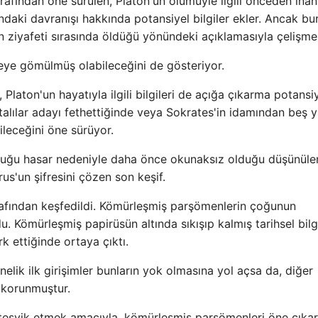
afından öne sürülen, Platon'un ölümüyle ilgili önceden inan
rındaki davranışı hakkında potansiyel bilgiler ekler. Ancak bu
n ziyafeti sırasında öldüğü yönündeki açıklamasıyla çelişme
eye gömülmüş olabileceğini de gösteriyor.
, Platon'un hayatıyla ilgili bilgileri de açığa çıkarma potansiy
alılar adayı fethettiğinde veya Sokrates'in idamından beş yı
ileceğini öne sürüyor.
duğu hasar nedeniyle daha önce okunaksız olduğu düşünüle
'un şifresini çözen son keşif.
arafından keşfedildi. Kömürleşmiş parşömenlerin çoğunun
Kömürleşmiş papirüsün altında sıkışıp kalmış tarihsel bilg
rk ettiğinde ortaya çıktı.
lik ilk girişimler bunların yok olmasına yol açsa da, diğer
 korunmuştur.
 teşvik etmek amacıyla, kömürleşmiş parşömenleri öne çıka