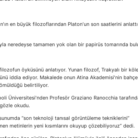
n'ın en büyük filozoflarından Platon'un son saatlerini anlattı
ıyla neredeyse tamamen yok olan bir papirüs tomarında bul
lozofun öyküsünü anlatıyor. Yunan filozof, Trakyalı bir köl
ğünü iddia ediyor. Makalede onun Atina Akademisi'nin bahçe
ömüldüğü belirtiliyor.
apoli Üniversitesi'nden Profesör Graziano Ranocchia tarafın
 gözle okudu.
sunumda “son teknoloji tanısal görüntüleme tekniklerini”
en metinlerin yeni kısımlarını okuyup çözebiliyoruz” dedi.