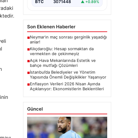
ılan
BTC
3071448
▲ +0.89%
radaki
ktedir.
Son Eklenen Haberler
Neymar’ın maç sonrası gerginlik yaşadığı
■
eli
anlar!
l
Kılıçdaroğlu: Hesap sormaktan da
■
vermekten de çekinmeyiz
Açık Hava Mekanlarında Estetik ve
■
bahçe mutfağı Çözümleri
n
İstanbul’da Belediyeler ve Yönetim
■
Yapısında Önemli Değişiklikler Yaşanıyor
Enflasyon Verileri 2026 Nisan Ayında
■
Açıklanıyor: Ekonomistlerin Beklentileri
inin
Güncel
rmayı