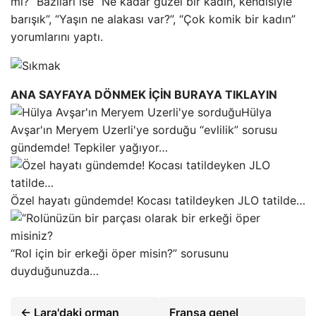
mi?” Bazıları ise “Ne kadar güzel bir kadın, kendisiyle
barışık”, “Yaşın ne alakası var?”, “Çok komik bir kadın”
yorumlarını yaptı.
ANA SAYFAYA DÖNMEK İÇİN BURAYA TIKLAYIN
Hülya
Avşar'ın Meryem Uzerli'ye sorduğu “evlilik” sorusu
gündemde! Tepkiler yağıyor…
Özel hayatı gündemde! Kocası tatildeyken JLO tatilde…
“Rol için bir erkeği öper misin?” sorusunu
duyduğunuzda…
← Lara'daki orman
Fransa genel