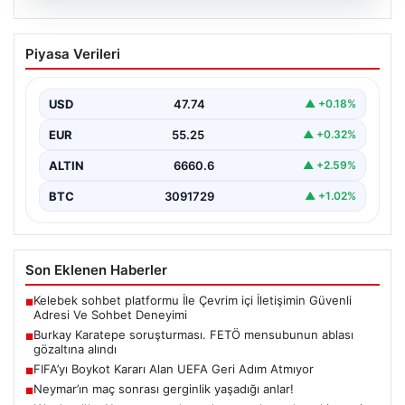
07.08.2026
Burkay Karatepe soruşturması. FETÖ
Piyasa Verileri
mensubunun ablası gözaltına alındı
USD
47.74
▲ +0.18%
EUR
55.25
▲ +0.32%
ALTIN
6660.6
▲ +2.59%
BTC
3091729
▲ +1.02%
Son Eklenen Haberler
Kelebek sohbet platformu İle Çevrim içi İletişimin Güvenli
■
Adresi Ve Sohbet Deneyimi
Burkay Karatepe soruşturması. FETÖ mensubunun ablası
■
gözaltına alındı
FIFA’yı Boykot Kararı Alan UEFA Geri Adım Atmıyor
■
Neymar’ın maç sonrası gerginlik yaşadığı anlar!
■