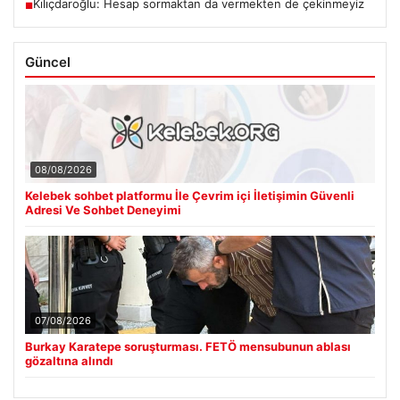
Kılıçdaroğlu: Hesap sormaktan da vermekten de çekinmeyiz
■
Güncel
08/08/2026
Kelebek sohbet platformu İle Çevrim içi İletişimin Güvenli
Adresi Ve Sohbet Deneyimi
07/08/2026
Burkay Karatepe soruşturması. FETÖ mensubunun ablası
gözaltına alındı