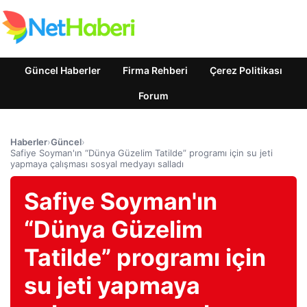
Güncel Haberler
Firma Rehberi
Çerez Politikası
Forum
Haberler
›
Güncel
›
Safiye Soyman'ın “Dünya Güzelim Tatilde” programı için su jeti
yapmaya çalışması sosyal medyayı salladı
Safiye Soyman'ın
“Dünya Güzelim
Tatilde” programı için
su jeti yapmaya