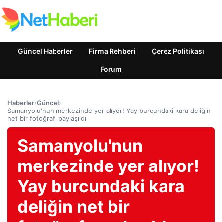
Güncel Haberler
Firma Rehberi
Çerez Politikası
Forum
Haberler
›
Güncel
›
Samanyolu'nun merkezinde yer alıyor! Yay burcundaki kara deliğin
net bir fotoğrafı paylaşıldı
Samanyolu'nun
merkezinde yer alıyor!
Yay burcundaki kara
deliğin net bir