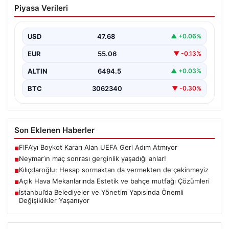
Piyasa Verileri
yaşadığı anlar!
USD
47.68
▲ +0.06%
EUR
55.06
▼ -0.13%
ALTIN
6494.5
▲ +0.03%
BTC
3062340
▼ -0.30%
Son Eklenen Haberler
FIFA’yı Boykot Kararı Alan UEFA Geri Adım Atmıyor
■
Neymar’ın maç sonrası gerginlik yaşadığı anlar!
■
Kılıçdaroğlu: Hesap sormaktan da vermekten de çekinmeyiz
■
Açık Hava Mekanlarında Estetik ve bahçe mutfağı Çözümleri
■
İstanbul’da Belediyeler ve Yönetim Yapısında Önemli
■
Değişiklikler Yaşanıyor