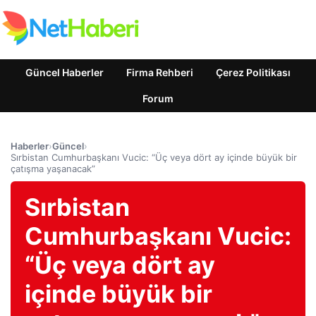
Güncel Haberler
Firma Rehberi
Çerez Politikası
Forum
Haberler
›
Güncel
›
Sırbistan Cumhurbaşkanı Vucic: “Üç veya dört ay içinde büyük bir
çatışma yaşanacak”
Sırbistan
Cumhurbaşkanı Vucic:
“Üç veya dört ay
içinde büyük bir