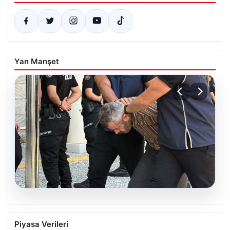
Yan Manşet
07.08.2026
Burkay Karatepe soruşturması. FETÖ
Piyasa Verileri
mensubunun ablası gözaltına alındı