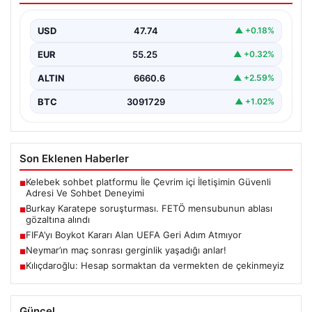
USD
47.74
▲ +0.18%
EUR
55.25
▲ +0.32%
ALTIN
6660.6
▲ +2.59%
BTC
3091729
▲ +1.02%
Son Eklenen Haberler
Kelebek sohbet platformu İle Çevrim içi İletişimin Güvenli
■
Adresi Ve Sohbet Deneyimi
Burkay Karatepe soruşturması. FETÖ mensubunun ablası
■
gözaltına alındı
FIFA’yı Boykot Kararı Alan UEFA Geri Adım Atmıyor
■
Neymar’ın maç sonrası gerginlik yaşadığı anlar!
■
Kılıçdaroğlu: Hesap sormaktan da vermekten de çekinmeyiz
■
Güncel