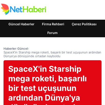
Güncel Haberler
Firma Rehberi
Çerez Politikası
Forum
Haberler
›
Güncel
›
SpaceX'in Starship mega roketi, başarılı bir test uçuşunun ardından
Dünya'ya dönüşünde ortadan kayboldu
SpaceX'in Starship
mega roketi, başarılı
bir test uçuşunun
ardından Dünya'ya