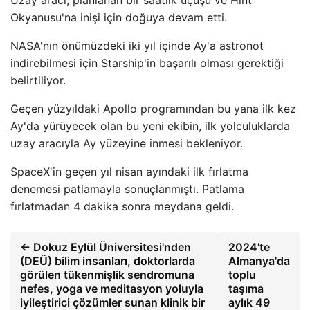
Uzay aracı, planlanan bir saatlik uçuşu ve Hint
Okyanusu'na inişi için doğuya devam etti.
NASA'nın önümüzdeki iki yıl içinde Ay'a astronot
indirebilmesi için Starship'in başarılı olması gerektiği
belirtiliyor.
Geçen yüzyıldaki Apollo programından bu yana ilk kez
Ay'da yürüyecek olan bu yeni ekibin, ilk yolculuklarda
uzay aracıyla Ay yüzeyine inmesi bekleniyor.
SpaceX'in geçen yıl nisan ayındaki ilk fırlatma
denemesi patlamayla sonuçlanmıştı. Patlama
fırlatmadan 4 dakika sonra meydana geldi.
← Dokuz Eylül Üniversitesi'nden
2024'te
(DEÜ) bilim insanları, doktorlarda
Almanya'da
görülen tükenmişlik sendromuna
toplu
nefes, yoga ve meditasyon yoluyla
taşıma
iyileştirici çözümler sunan klinik bir
aylık 49