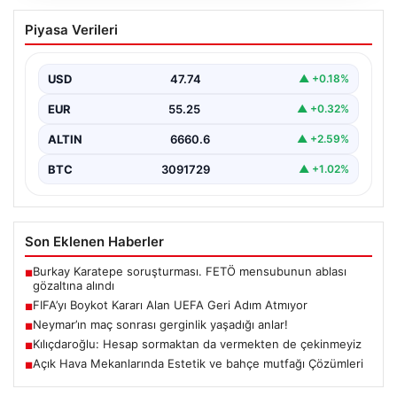
FIFA’yı Boykot Kararı Alan UEFA Geri
Piyasa Verileri
Adım Atmıyor
Avrupa Futbol Federasyonları Birliği (UEFA), geçtiğimiz
günlerde gündeme gelen FIFA Başkanı Gianni
USD
47.74
▲ +0.18%
Infantino’nun Dünya…
EUR
55.25
▲ +0.32%
ALTIN
6660.6
▲ +2.59%
BTC
3091729
▲ +1.02%
Son Eklenen Haberler
Burkay Karatepe soruşturması. FETÖ mensubunun ablası
■
gözaltına alındı
FIFA’yı Boykot Kararı Alan UEFA Geri Adım Atmıyor
■
Neymar’ın maç sonrası gerginlik yaşadığı anlar!
■
Kılıçdaroğlu: Hesap sormaktan da vermekten de çekinmeyiz
■
Açık Hava Mekanlarında Estetik ve bahçe mutfağı Çözümleri
■