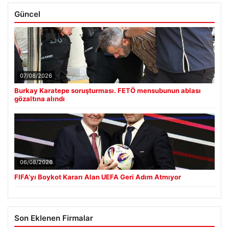
Güncel
07/08/2026
Burkay Karatepe soruşturması. FETÖ mensubunun ablası
gözaltına alındı
06/08/2026
FIFA’yı Boykot Kararı Alan UEFA Geri Adım Atmıyor
Son Eklenen Firmalar