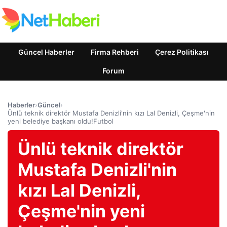
Güncel Haberler
Firma Rehberi
Çerez Politikası
Forum
Haberler
›
Güncel
›
Ünlü teknik direktör Mustafa Denizli'nin kızı Lal Denizli, Çeşme'nin
yeni belediye başkanı oldu!Futbol
Ünlü teknik direktör
Mustafa Denizli'nin
kızı Lal Denizli,
Çeşme'nin yeni