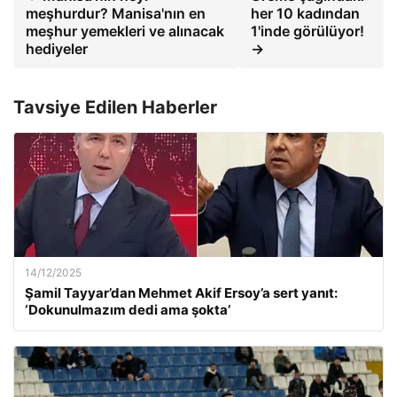
meşhurdur? Manisa'nın en
her 10 kadından
meşhur yemekleri ve alınacak
1'inde görülüyor!
hediyeler
→
Tavsiye Edilen Haberler
14/12/2025
Şamil Tayyar’dan Mehmet Akif Ersoy’a sert yanıt:
‘Dokunulmazım dedi ama şokta’