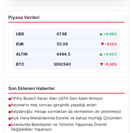
05.08.2026
Kılıçdaroğlu: Hesap sormaktan da
Piyasa Verileri
vermekten de çekinmeyiz
{“title”: “Kılıçdaroğlu: Hesap sormaktan da vermekten
de çekinmeyiz”, “content”: “ Cumhuriyet Halk Partisi
USD
47.68
▲ +0.06%
(CHP)…
EUR
55.06
▼ -0.13%
ALTIN
6494.5
▲ +0.03%
BTC
3062340
▼ -0.30%
Son Eklenen Haberler
FIFA’yı Boykot Kararı Alan UEFA Geri Adım Atmıyor
■
Neymar’ın maç sonrası gerginlik yaşadığı anlar!
■
Kılıçdaroğlu: Hesap sormaktan da vermekten de çekinmeyiz
■
Açık Hava Mekanlarında Estetik ve bahçe mutfağı Çözümleri
■
İstanbul’da Belediyeler ve Yönetim Yapısında Önemli
■
Değişiklikler Yaşanıyor