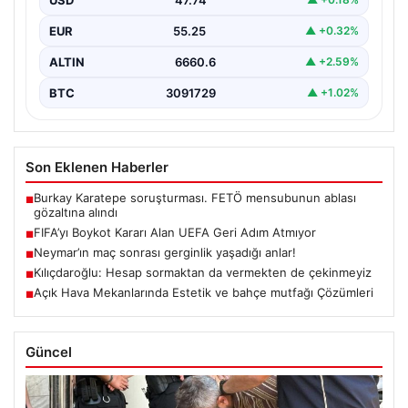
Infantino’nun Dünya…
EUR
55.25
▲ +0.32%
ALTIN
6660.6
▲ +2.59%
BTC
3091729
▲ +1.02%
Son Eklenen Haberler
Burkay Karatepe soruşturması. FETÖ mensubunun ablası
■
gözaltına alındı
FIFA’yı Boykot Kararı Alan UEFA Geri Adım Atmıyor
■
Neymar’ın maç sonrası gerginlik yaşadığı anlar!
■
Kılıçdaroğlu: Hesap sormaktan da vermekten de çekinmeyiz
■
Açık Hava Mekanlarında Estetik ve bahçe mutfağı Çözümleri
■
Güncel