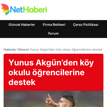
Güncel Haberler
Firma Rehberi
Çerez Politikası
Forum
Haberler
›
Güncel
›
Yunus Akgün’den köy okulu öğrencilerine destek
Yunus Akgün’den köy
okulu öğrencilerine
destek