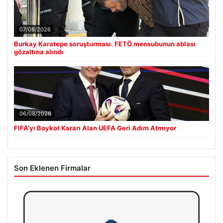
07/08/2026
Burkay Karatepe soruşturması. FETÖ mensubunun ablası
gözaltına alındı
06/08/2026
FIFA’yı Boykot Kararı Alan UEFA Geri Adım Atmıyor
Son Eklenen Firmalar