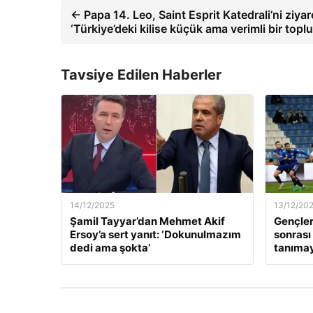
← Papa 14. Leo, Saint Esprit Katedrali’ni ziyare
‘Türkiye’deki kilise küçük ama verimli bir toplu
Tavsiye Edilen Haberler
14/12/2025
13/12/20
Şamil Tayyar’dan Mehmet Akif
Gençler
Ersoy’a sert yanıt: ‘Dokunulmazım
sonrası
dedi ama şokta’
tanıma