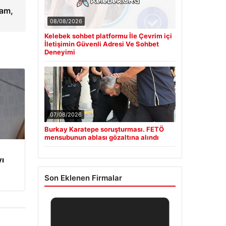
ram,
08/08/2026
Kelebek sohbet platformu İle Çevrim içi
İletişimin Güvenli Adresi Ve Sohbet
Deneyimi
07/08/2026
Burkay Karatepe soruşturması. FETÖ
mensubunun ablası gözaltına alındı
yı
Son Eklenen Firmalar