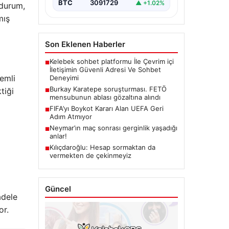
BTC
3091729
▲ +1.02%
 durum,
mış
Son Eklenen Haberler
Kelebek sohbet platformu İle Çevrim içi
■
İletişimin Güvenli Adresi Ve Sohbet
nemli
Deneyimi
Burkay Karatepe soruşturması. FETÖ
tiği
■
mensubunun ablası gözaltına alındı
FIFA’yı Boykot Kararı Alan UEFA Geri
■
Adım Atmıyor
Neymar’ın maç sonrası gerginlik yaşadığı
■
anlar!
Kılıçdaroğlu: Hesap sormaktan da
■
vermekten de çekinmeyiz
Güncel
adele
or.