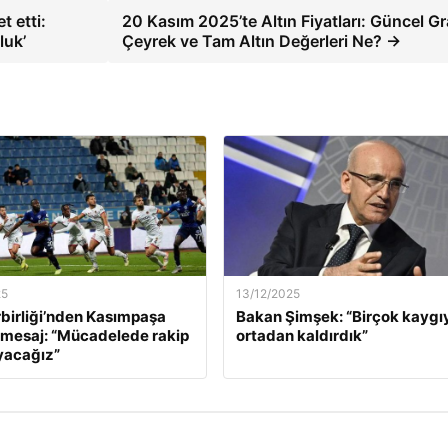
t etti:
20 Kasım 2025’te Altın Fiyatları: Güncel G
luk’
Çeyrek ve Tam Altın Değerleri Ne? →
25
13/12/2025
birliği’nden Kasımpaşa
Bakan Şimşek: “Birçok kaygı
 mesaj: “Mücadelede rakip
ortadan kaldırdık”
yacağız”