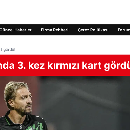
Güncel Haberler
Firma Rehberi
Çerez Politikası
Foru
rt gördü!
da 3. kez kırmızı kart görd