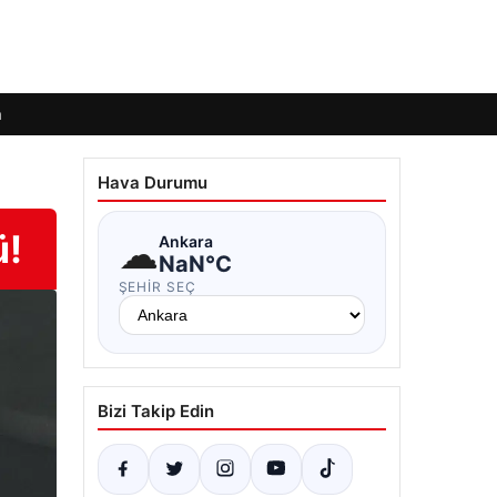
m
Hava Durumu
ü!
☁
Ankara
NaN°C
ŞEHIR SEÇ
Bizi Takip Edin