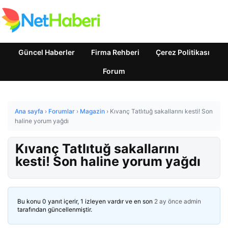
Güncel Haberler
Firma Rehberi
Çerez Politikası
Forum
Ana sayfa
›
Forumlar
›
Magazin
›
Kıvanç Tatlıtuğ sakallarını kesti! Son
haline yorum yağdı
Kıvanç Tatlıtuğ sakallarını
kesti! Son haline yorum yağdı
Bu konu 0 yanıt içerir, 1 izleyen vardır ve en son
2 ay önce
admin
tarafından güncellenmiştir.