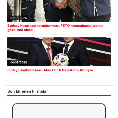
07/08/2026
Burkay Karatepe soruşturması. FETÖ mensubunun ablası
gözaltına alındı
06/08/2026
FIFA’yı Boykot Kararı Alan UEFA Geri Adım Atmıyor
Son Eklenen Firmalar