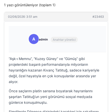
1 yazı görüntüleniyor (toplam 1)
02/06/2026: 3:51 am
#23463
A
admin
Anahtar yönetici
“Aşk-ı Memnu”, “Kuzey Güney” ve “Gümüş” gibi
projelerdeki başarılı performanslarıyla milyonların
hayranlığını kazanan Kıvanç Tatlıtuğ, sadece kariyeriyle
değil, özel hayatıyla en çok konuşulanlar arasında yer
alıyor.
Önce saçlarını platin sarısına boyatarak hayranlarını
şaşırtan Tatlıtuğ’un yeni görünümü sosyal medyada
günlerce konuşulmuştu.
Şimdilerde Dönence dizisindeki karakteri için sakallarını