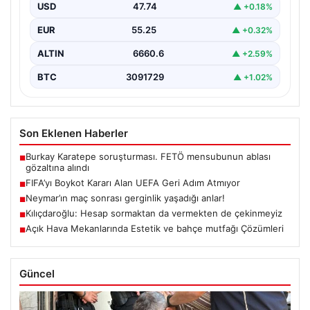
günlerde gündeme gelen FIFA Başkanı Gianni
USD
47.74
▲ +0.18%
Infantino'nun Dünya…
EUR
55.25
▲ +0.32%
ALTIN
6660.6
▲ +2.59%
BTC
3091729
▲ +1.02%
Son Eklenen Haberler
Burkay Karatepe soruşturması. FETÖ mensubunun ablası
■
gözaltına alındı
FIFA’yı Boykot Kararı Alan UEFA Geri Adım Atmıyor
■
Neymar’ın maç sonrası gerginlik yaşadığı anlar!
■
Kılıçdaroğlu: Hesap sormaktan da vermekten de çekinmeyiz
■
Açık Hava Mekanlarında Estetik ve bahçe mutfağı Çözümleri
■
Güncel