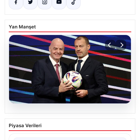
Yan Manşet
06.08.2026
FIFA’yı Boykot Kararı Alan UEFA Geri
Piyasa Verileri
Adım Atmıyor
Avrupa Futbol Federasyonları Birliği (UEFA), geçtiğimiz