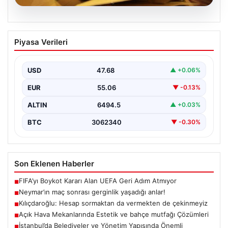
04.08.2026
İstanbul’da Belediyeler ve Yönetim
Piyasa Verileri
Yapısında Önemli Değişiklikler
Yaşanıyor
USD
47.68
▲ +0.06%
İstanbul’da 2024 Mart ayındaki yerel seçimlerin
ardından başlayan siyasi ve idari değişiklikler, şehrin
EUR
55.06
▼ -0.13%
yönetim…
ALTIN
6494.5
▲ +0.03%
BTC
3062340
▼ -0.30%
Son Eklenen Haberler
FIFA’yı Boykot Kararı Alan UEFA Geri Adım Atmıyor
■
Neymar’ın maç sonrası gerginlik yaşadığı anlar!
■
Kılıçdaroğlu: Hesap sormaktan da vermekten de çekinmeyiz
■
Açık Hava Mekanlarında Estetik ve bahçe mutfağı Çözümleri
■
İstanbul’da Belediyeler ve Yönetim Yapısında Önemli
■