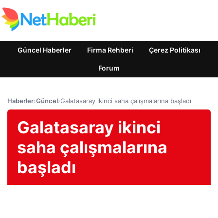
Güncel Haberler
Firma Rehberi
Çerez Politikası
Forum
Haberler
›
Güncel
›
Galatasaray ikinci saha çalışmalarına başladı
Galatasaray ikinci
saha çalışmalarına
başladı