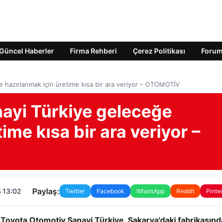
Güncel Haberler
Firma Rehberi
Çerez Politikası
Foru
 hazırlanmak için üretime kısa bir ara veriyor – OTOMOTİV
ayi Türkiye geleceğe
ime kısa bir ara veriyor –
Paylaş:
 13:02
Twitter
Facebook
WhatsApp
Reddit
Pinte
 Toyota Otomotiv Sanayi Türkiye, Sakarya'daki fabrikasınd