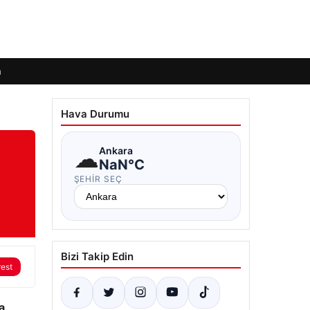
m
Hava Durumu
☁
Ankara
NaN°C
ŞEHIR SEÇ
Bizi Takip Edin
rest
a