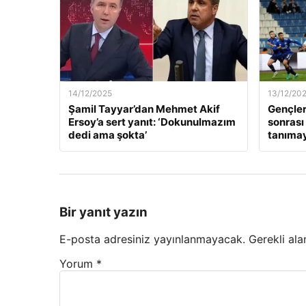
14/12/2025
13/12/20
Şamil Tayyar’dan Mehmet Akif
Gençler
Ersoy’a sert yanıt: ‘Dokunulmazım
sonrası
dedi ama şokta’
tanıma
Bir yanıt yazın
E-posta adresiniz yayınlanmayacak.
Gerekli ala
Yorum
*