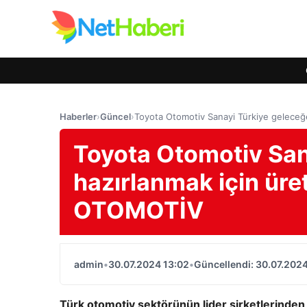
Haberler
›
Güncel
›
Toyota Otomotiv Sanayi Türkiye geleceğe
Toyota Otomotiv San
hazırlanmak için üret
OTOMOTİV
admin
•
30.07.2024 13:02
•
Güncellendi: 30.07.2024
Türk otomotiv sektörünün lider şirketlerinden