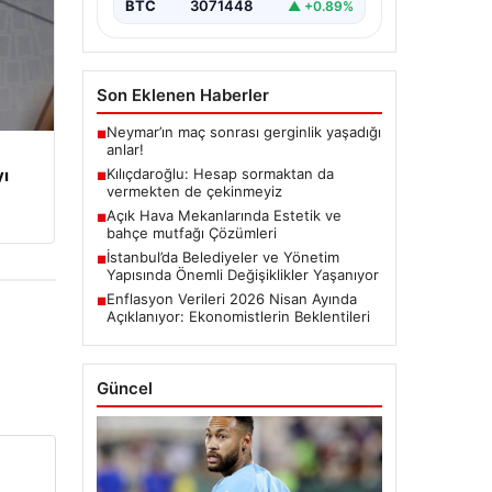
Ataşehir…
BTC
3071448
▲ +0.89%
Son Eklenen Haberler
Neymar’ın maç sonrası gerginlik yaşadığı
■
anlar!
yı
Kılıçdaroğlu: Hesap sormaktan da
■
vermekten de çekinmeyiz
Açık Hava Mekanlarında Estetik ve
■
bahçe mutfağı Çözümleri
İstanbul’da Belediyeler ve Yönetim
■
Yapısında Önemli Değişiklikler Yaşanıyor
Enflasyon Verileri 2026 Nisan Ayında
■
Açıklanıyor: Ekonomistlerin Beklentileri
Güncel