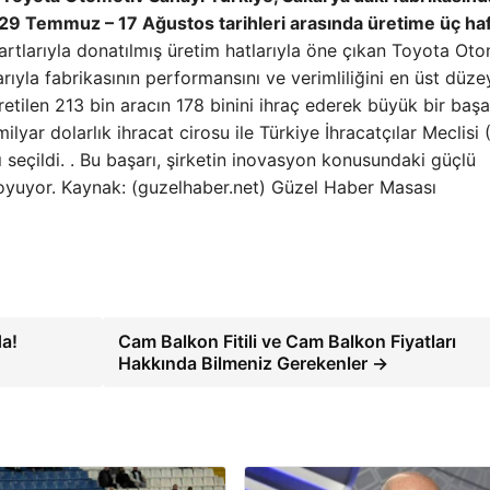
 29 Temmuz – 17 Ağustos tarihleri ​​arasında üretime üç haf
ndartlarıyla donatılmış üretim hatlarıyla öne çıkan Toyota Ot
rıyla fabrikasının performansını ve verimliliğini en üst düze
etilen 213 bin aracın 178 binini ihraç ederek büyük bir başa
yar dolarlık ihracat cirosu ile Türkiye İhracatçılar Meclisi 
ı seçildi. . Bu başarı, şirketin inovasyon konusundaki güçlü
koyuyor. Kaynak: (guzelhaber.net) Güzel Haber Masası
da!
Cam Balkon Fitili ve Cam Balkon Fiyatları
Hakkında Bilmeniz Gerekenler →