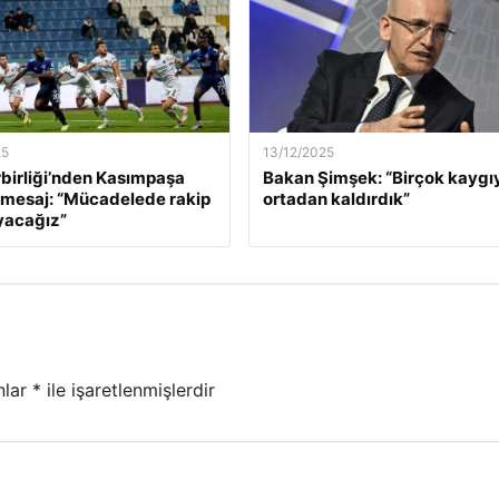
25
13/12/2025
birliği’nden Kasımpaşa
Bakan Şimşek: “Birçok kaygı
 mesaj: “Mücadelede rakip
ortadan kaldırdık”
yacağız”
nlar
*
ile işaretlenmişlerdir