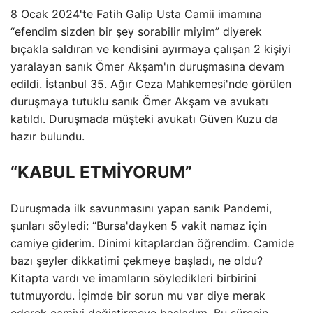
8 Ocak 2024'te Fatih Galip Usta Camii imamına
“efendim sizden bir şey sorabilir miyim” diyerek
bıçakla saldıran ve kendisini ayırmaya çalışan 2 kişiyi
yaralayan sanık Ömer Akşam'ın duruşmasına devam
edildi. İstanbul 35. Ağır Ceza Mahkemesi'nde görülen
duruşmaya tutuklu sanık Ömer Akşam ve avukatı
katıldı. Duruşmada müşteki avukatı Güven Kuzu da
hazır bulundu.
“KABUL ETMİYORUM”
Duruşmada ilk savunmasını yapan sanık Pandemi,
şunları söyledi: “Bursa'dayken 5 vakit namaz için
camiye giderim. Dinimi kitaplardan öğrendim. Camide
bazı şeyler dikkatimi çekmeye başladı, ne oldu?
Kitapta vardı ve imamların söyledikleri birbirini
tutmuyordu. İçimde bir sorun mu var diye merak
ederek camiyi değiştirmeye başladım. Bu sürecin