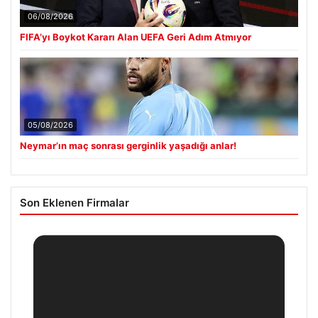
06/08/2026
FIFA’yı Boykot Kararı Alan UEFA Geri Adım Atmıyor
05/08/2026
Neymar’ın maç sonrası gerginlik yaşadığı anlar!
Son Eklenen Firmalar