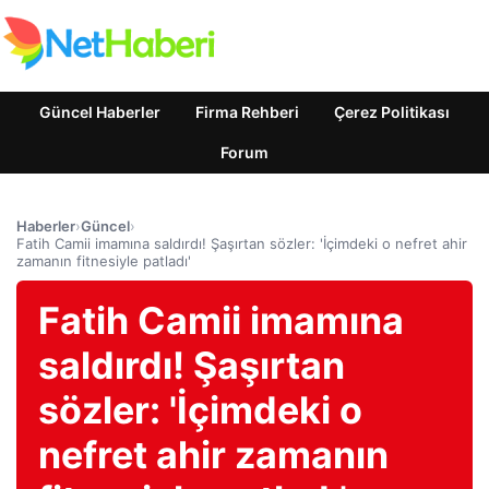
Güncel Haberler
Firma Rehberi
Çerez Politikası
Forum
Haberler
›
Güncel
›
Fatih Camii imamına saldırdı! Şaşırtan sözler: 'İçimdeki o nefret ahir
zamanın fitnesiyle patladı'
Fatih Camii imamına
saldırdı! Şaşırtan
sözler: 'İçimdeki o
nefret ahir zamanın