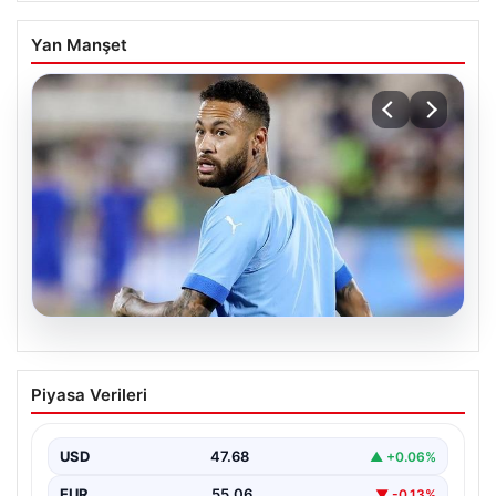
Yan Manşet
05.08.2026
Neymar’ın maç sonrası gerginlik
Piyasa Verileri
yaşadığı anlar!
USD
47.68
▲ +0.06%
EUR
55.06
▼ -0.13%