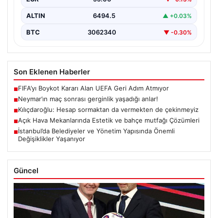
ALTIN
6494.5
▲ +0.03%
BTC
3062340
▼ -0.30%
Son Eklenen Haberler
FIFA’yı Boykot Kararı Alan UEFA Geri Adım Atmıyor
■
Neymar’ın maç sonrası gerginlik yaşadığı anlar!
■
Kılıçdaroğlu: Hesap sormaktan da vermekten de çekinmeyiz
■
Açık Hava Mekanlarında Estetik ve bahçe mutfağı Çözümleri
■
İstanbul’da Belediyeler ve Yönetim Yapısında Önemli
■
Değişiklikler Yaşanıyor
Güncel